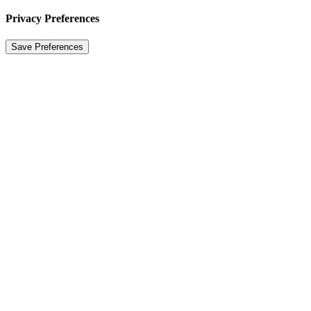
Privacy Preferences