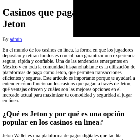
Casinos que pagan a través de
Jeton
By
admin
En el mundo de los casinos en línea, la forma en que los jugadores
depositan y retiran fondos es crucial para garantizar una experiencia
segura, rápida y confiable. Una de las tendencias emergentes en
México y en toda la comunidad hispanohablante es la utilización de
plataformas de pago como Jeton, que permiten transacciones
eficientes y seguras. Este artículo es importante porque te ayudará a
entender cómo funcionan los casinos que pagan a través de Jeton,
qué ventajas ofrecen y cuáles son las mejores opciones en el
mercado actual para maximizar tu comodidad y seguridad al jugar
en línea.
¿Qué es Jeton y por qué es una opción
popular en los casinos en línea?
Jeton Wallet es una plataforma de pagos digitales que facilita