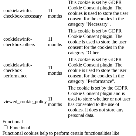
This cookie is set by GDPR
Cookie Consent plugin. The
cookielawinfo-
11
cookies is used to store the user
checkbox-necessary
months
consent for the cookies in the
category "Necessary".
This cookie is set by GDPR
Cookie Consent plugin. The
cookielawinfo-
11
cookie is used to store the user
checkbox-others
months
consent for the cookies in the
category "Other.
This cookie is set by GDPR
cookielawinfo-
Cookie Consent plugin. The
11
checkbox-
cookie is used to store the user
months
performance
consent for the cookies in the
category "Performance".
The cookie is set by the GDPR
Cookie Consent plugin and is
11
used to store whether or not user
viewed_cookie_policy
months
has consented to the use of
cookies. It does not store any
personal data.
Functional
Functional
Functional cookies help to perform certain functionalities like