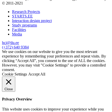
© 2011-2021
Research Projects
STARTS.EE
Interaction design project
Study programs
Facilities
Media
hci@tlu.ee
(+372) 640 9384
We use cookies on our website to give you the most relevant
experience by remembering your preferences and repeat visits. By
clicking “Accept All”, you consent to the use of ALL the cookies.
However, you may visit "Cookie Settings" to provide a controlled
consent.
Cookie Settings
Accept All
Close
Privacy Overview
This website uses cookies to improve your experience while you