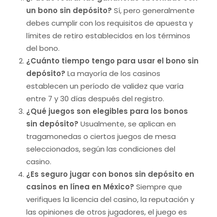
un bono sin depósito?
Sí, pero generalmente
debes cumplir con los requisitos de apuesta y
límites de retiro establecidos en los términos
del bono.
¿Cuánto tiempo tengo para usar el bono sin
depósito?
La mayoría de los casinos
establecen un período de validez que varía
entre 7 y 30 días después del registro.
¿Qué juegos son elegibles para los bonos
sin depósito?
Usualmente, se aplican en
tragamonedas o ciertos juegos de mesa
seleccionados, según las condiciones del
casino.
¿Es seguro jugar con bonos sin depósito en
casinos en línea en México?
Siempre que
verifiques la licencia del casino, la reputación y
las opiniones de otros jugadores, el juego es