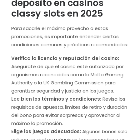
depósito en casinos
classy slots en 2025
Para sacarle el máximo provecho a estas
promociones, es importante entender ciertas
condiciones comunes y prácticas recomendadas:
Verifica la licencia y reputación del casino:
Asegúrate de que el casino esté autorizado por
organismos reconocidos como la Malta Gaming
Authority o la UK Gambling Commission para
garantizar seguridad y justicia en los juegos.
Lee bien los términos y condiciones:
Revisa los
requisitos de apuesta, límites de retiro y duración
del bono para evitar sorpresas y aprovechar al
máximo la promoción.
Elige los juegos adecuados:
Algunos bonos solo
aplican en ciertas máquinas tragamonedas o en