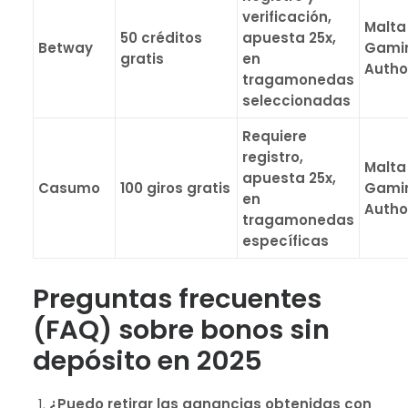
verificación,
Malta
50 créditos
apuesta 25x,
Betway
Gami
gratis
en
Autho
tragamonedas
seleccionadas
Requiere
registro,
Malta
apuesta 25x,
Casumo
100 giros gratis
Gami
en
Autho
tragamonedas
específicas
Preguntas frecuentes
(FAQ) sobre bonos sin
depósito en 2025
¿Puedo retirar las ganancias obtenidas con