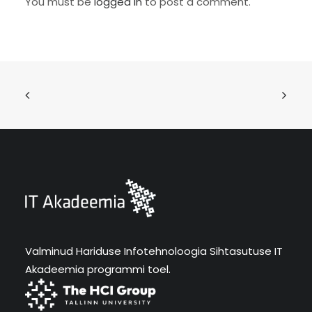
You must be
logged in
to post a comment.
Valminud Hariduse Infotehnoloogia Sihtasutuse IT
Akadeemia programmi toel.