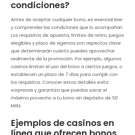
condiciones?
Antes de aceptar cualquier bono, es esencial leer
y comprender las condiciones que lo acompañan.
Los requisitos de apuesta, límites de retiro, juegos
elegibles y plazo de vigencia son aspectos clave
que determinarán cuánto puedes aprovechar
realmente de la promoción. Por ejemplo, algunos
casinos limitan el uso del bono a ciertos juegos, o
establecen un plazo de 7 días para cumplir con
los requisitos. Conocer estos detalles evita
sorpresas y garantiza que puedas sacar el
máximo provecho a tu bono sin depósito de 50
MXN.
Ejemplos de casinos en
línea que ofrecen bonos