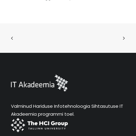
Valminud Hariduse Infotehnoloogia Sihtasutuse IT
Akadeemia programmi toel.