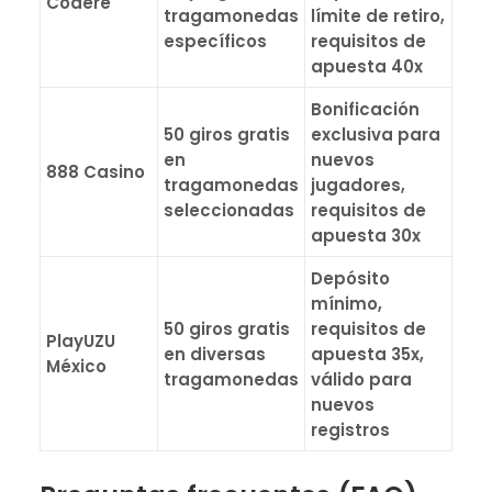
Codere
tragamonedas
límite de retiro,
específicos
requisitos de
apuesta 40x
Bonificación
50 giros gratis
exclusiva para
en
nuevos
888 Casino
tragamonedas
jugadores,
seleccionadas
requisitos de
apuesta 30x
Depósito
mínimo,
50 giros gratis
requisitos de
PlayUZU
en diversas
apuesta 35x,
México
tragamonedas
válido para
nuevos
registros