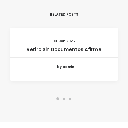
RELATED POSTS
13. Jun 2025
Retiro Sin Documentos Afirme
by admin