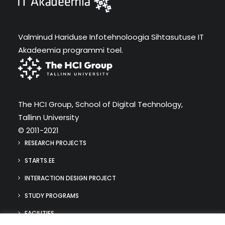
Valminud Hariduse Infotehnoloogia Sihtasutuse IT
Akadeemia programmi toel.
The HCI Group, School of Digital Technology,
Tallinn University
© 2011-2021
RESEARCH PROJECTS
STARTS.EE
INTERACTION DESIGN PROJECT
STUDY PROGRAMS
FACILITIES