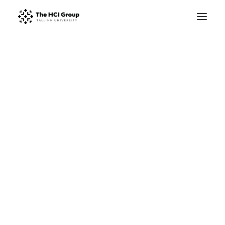
Research Areas
Research Projects
Publications
STARTS.EE
Master’s Studies
PhD Studies
13. JUN 2025
|
IN
MÄÄRATLEMATA
|
5 MINUTES
Summer School
Código promocional
Winter School
50 giros gratis en el
Facilities
Trustworthy HCI lab
primer depósito en
casino en línea