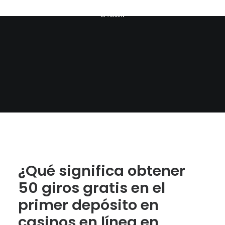
BY
ADMIN
¿Qué significa obtener
50 giros gratis en el
primer depósito en
casinos en línea en