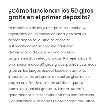
¿Cómo funcionan los 50 giros
gratis en el primer depósito?
La mecánica de los giros gratis es sencilla. Al
registrarte en un casino en línea y realizar tu
primer depósito, el sitio te acredita
automáticamente con una cantidad
determinada de giros en una o varias
tragamonedas seleccionadas. Por ejemplo, si la
promoción indica 50 giros gratis, podrás usar esos
giros en los juegos específicos del casino. Lo
importante es entender que estos giros no se
pagan en efectivo, sino en créditos que te
permiten jugar sin gastar tu dinero. Además,
generalmente, estos bonos vienen con términos
y condiciones que debes revisar, como requisitos