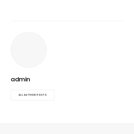
admin
ALL AUTHOR POSTS