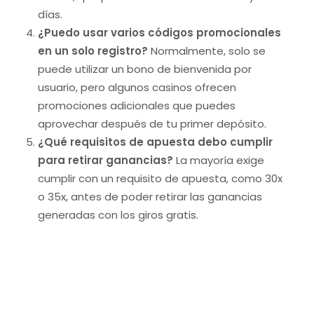
días.
¿Puedo usar varios códigos promocionales
en un solo registro?
Normalmente, solo se
puede utilizar un bono de bienvenida por
usuario, pero algunos casinos ofrecen
promociones adicionales que puedes
aprovechar después de tu primer depósito.
¿Qué requisitos de apuesta debo cumplir
para retirar ganancias?
La mayoría exige
cumplir con un requisito de apuesta, como 30x
o 35x, antes de poder retirar las ganancias
generadas con los giros gratis.