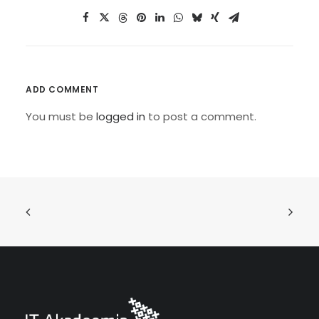
ADD COMMENT
You must be
logged in
to post a comment.