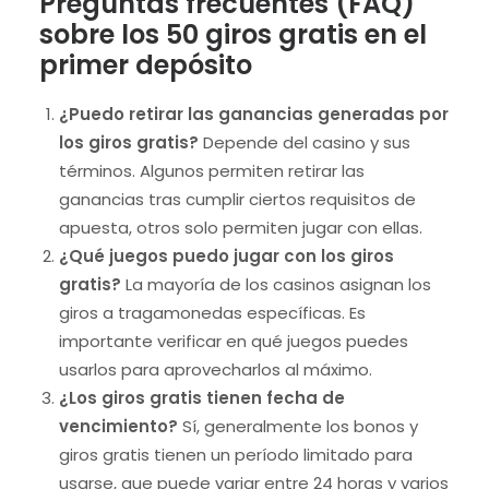
Preguntas frecuentes (FAQ)
sobre los 50 giros gratis en el
primer depósito
¿Puedo retirar las ganancias generadas por
los giros gratis?
Depende del casino y sus
términos. Algunos permiten retirar las
ganancias tras cumplir ciertos requisitos de
apuesta, otros solo permiten jugar con ellas.
¿Qué juegos puedo jugar con los giros
gratis?
La mayoría de los casinos asignan los
giros a tragamonedas específicas. Es
importante verificar en qué juegos puedes
usarlos para aprovecharlos al máximo.
¿Los giros gratis tienen fecha de
vencimiento?
Sí, generalmente los bonos y
giros gratis tienen un período limitado para
usarse, que puede variar entre 24 horas y varios