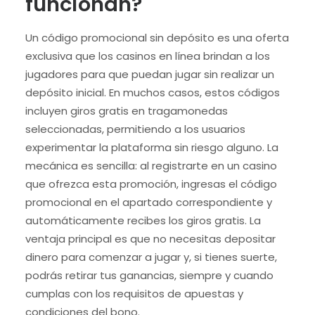
funcionan?
Un código promocional sin depósito es una oferta
exclusiva que los casinos en línea brindan a los
jugadores para que puedan jugar sin realizar un
depósito inicial. En muchos casos, estos códigos
incluyen giros gratis en tragamonedas
seleccionadas, permitiendo a los usuarios
experimentar la plataforma sin riesgo alguno. La
mecánica es sencilla: al registrarte en un casino
que ofrezca esta promoción, ingresas el código
promocional en el apartado correspondiente y
automáticamente recibes los giros gratis. La
ventaja principal es que no necesitas depositar
dinero para comenzar a jugar y, si tienes suerte,
podrás retirar tus ganancias, siempre y cuando
cumplas con los requisitos de apuestas y
condiciones del bono.