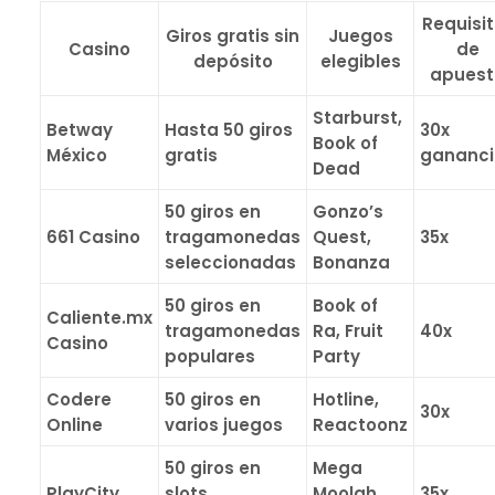
Requisi
Giros gratis sin
Juegos
Casino
de
depósito
elegibles
apues
Starburst,
Betway
Hasta 50 giros
30x
Book of
México
gratis
gananci
Dead
50 giros en
Gonzo’s
661 Casino
tragamonedas
Quest,
35x
seleccionadas
Bonanza
50 giros en
Book of
Caliente.mx
tragamonedas
Ra, Fruit
40x
Casino
populares
Party
Codere
50 giros en
Hotline,
30x
Online
varios juegos
Reactoonz
50 giros en
Mega
PlayCity
slots
Moolah,
35x