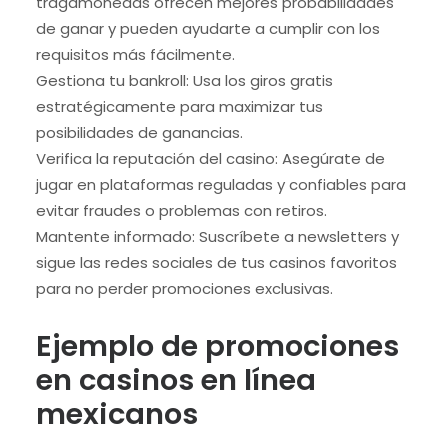
tragamonedas ofrecen mejores probabilidades
de ganar y pueden ayudarte a cumplir con los
requisitos más fácilmente.
Gestiona tu bankroll: Usa los giros gratis
estratégicamente para maximizar tus
posibilidades de ganancias.
Verifica la reputación del casino: Asegúrate de
jugar en plataformas reguladas y confiables para
evitar fraudes o problemas con retiros.
Mantente informado: Suscríbete a newsletters y
sigue las redes sociales de tus casinos favoritos
para no perder promociones exclusivas.
Ejemplo de promociones
en casinos en línea
mexicanos