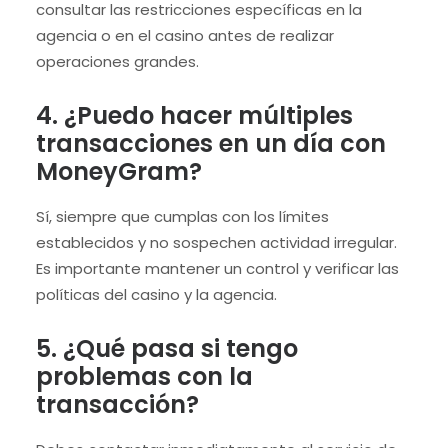
consultar las restricciones específicas en la
agencia o en el casino antes de realizar
operaciones grandes.
4. ¿Puedo hacer múltiples
transacciones en un día con
MoneyGram?
Sí, siempre que cumplas con los límites
establecidos y no sospechen actividad irregular.
Es importante mantener un control y verificar las
políticas del casino y la agencia.
5. ¿Qué pasa si tengo
problemas con la
transacción?