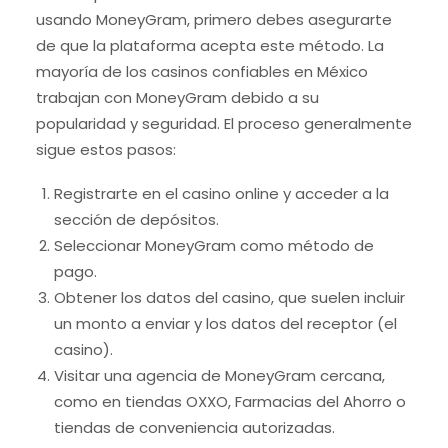
usando MoneyGram, primero debes asegurarte
de que la plataforma acepta este método. La
mayoría de los casinos confiables en México
trabajan con MoneyGram debido a su
popularidad y seguridad. El proceso generalmente
sigue estos pasos:
Registrarte en el casino online y acceder a la
sección de depósitos.
Seleccionar MoneyGram como método de
pago.
Obtener los datos del casino, que suelen incluir
un monto a enviar y los datos del receptor (el
casino).
Visitar una agencia de MoneyGram cercana,
como en tiendas OXXO, Farmacias del Ahorro o
tiendas de conveniencia autorizadas.