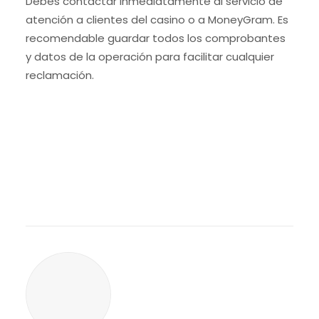
Debes contactar inmediatamente al servicio de
atención a clientes del casino o a MoneyGram. Es
recomendable guardar todos los comprobantes
y datos de la operación para facilitar cualquier
reclamación.