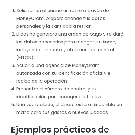
Solicitar en el casino un retiro a través de
MoneyGram, proporcionando tus datos
personales y la cantidad a retirar.
El casino generará una orden de pago y te dará
los datos necesarios para recoger tu dinero,
incluyendo el monto y el número de control
(MTCN).
Acudir a una agencia de MoneyGram
autorizada con tu identificación oficial y el
recibo de la operación.
Presentar el número de control y tu
identificación para recoger el efectivo.
Una vez recibido, el dinero estará disponible en
mano para tus gastos o nuevas jugadas.
Ejemplos prácticos de