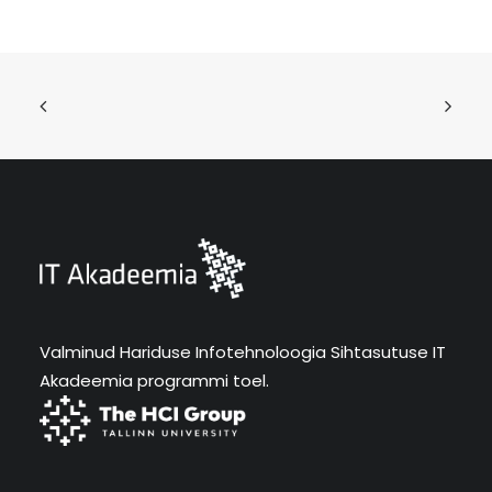
Valminud Hariduse Infotehnoloogia Sihtasutuse IT
Akadeemia programmi toel.