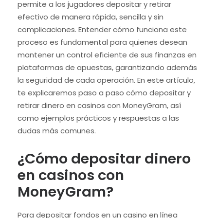
permite a los jugadores depositar y retirar
efectivo de manera rápida, sencilla y sin
complicaciones. Entender cómo funciona este
proceso es fundamental para quienes desean
mantener un control eficiente de sus finanzas en
plataformas de apuestas, garantizando además
la seguridad de cada operación. En este artículo,
te explicaremos paso a paso cómo depositar y
retirar dinero en casinos con MoneyGram, así
como ejemplos prácticos y respuestas a las
dudas más comunes.
¿Cómo depositar dinero
en casinos con
MoneyGram?
Para depositar fondos en un casino en línea