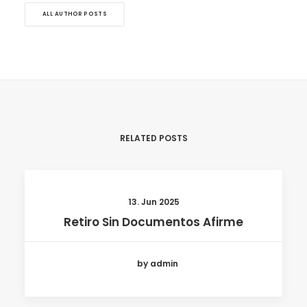
ALL AUTHOR POSTS
RELATED POSTS
13. Jun 2025
Retiro Sin Documentos Afirme
by admin