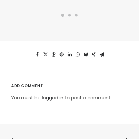
ADD COMMENT
You must be
logged in
to post a comment.