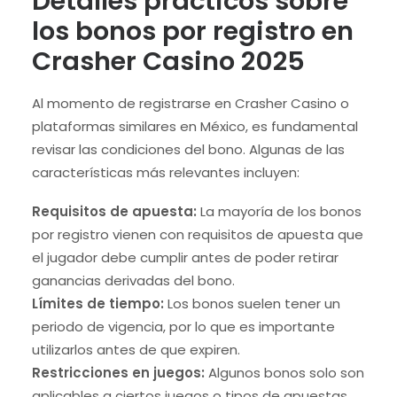
Detalles prácticos sobre
los bonos por registro en
Crasher Casino 2025
Al momento de registrarse en Crasher Casino o
plataformas similares en México, es fundamental
revisar las condiciones del bono. Algunas de las
características más relevantes incluyen:
Requisitos de apuesta:
La mayoría de los bonos
por registro vienen con requisitos de apuesta que
el jugador debe cumplir antes de poder retirar
ganancias derivadas del bono.
Límites de tiempo:
Los bonos suelen tener un
periodo de vigencia, por lo que es importante
utilizarlos antes de que expiren.
Restricciones en juegos:
Algunos bonos solo son
aplicables a ciertos juegos o tipos de apuestas,