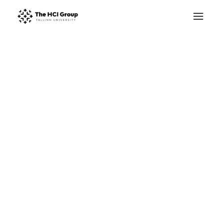
Research Areas
Research Projects
Publications
STARTS.EE
Master’s Studies
PhD Studies
Summer School
Winter School
13. JUN 2025
|
IN
MÄÄRATLEMATA
|
5 MINUTES
Crasher casino bono
Facilities
Trustworthy HCI lab
por registro 2025
BY
ADMIN