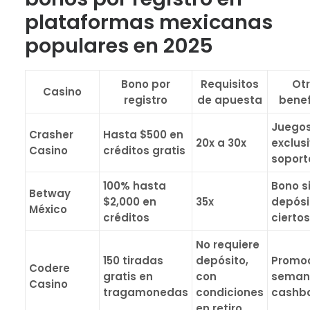
plataformas mexicanas
populares en 2025
Bono por
Requisitos
Ot
Casino
registro
de apuesta
benef
Juego
Crasher
Hasta $500 en
20x a 30x
exclusi
Casino
créditos gratis
soport
100% hasta
Bono s
Betway
$2,000 en
35x
depósi
México
créditos
ciertos
No requiere
150 tiradas
depósito,
Promo
Codere
gratis en
con
seman
Casino
tragamonedas
condiciones
cashb
en retiro