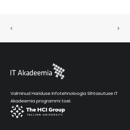
Valminud Hariduse Infotehnoloogia Sihtasutuse IT
Akadeemia programmi toel.