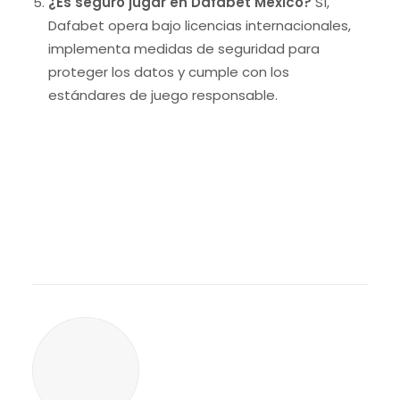
¿Es seguro jugar en Dafabet México?
Sí,
Dafabet opera bajo licencias internacionales,
implementa medidas de seguridad para
proteger los datos y cumple con los
estándares de juego responsable.