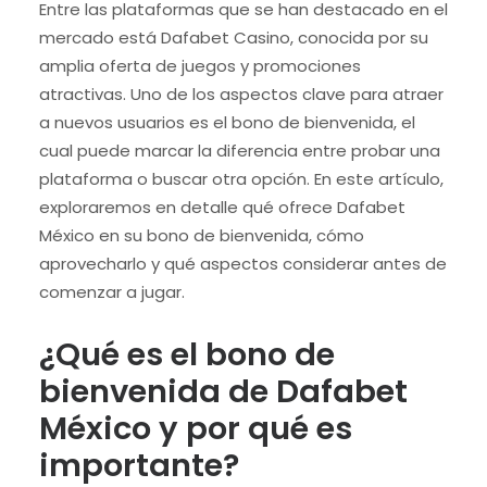
Entre las plataformas que se han destacado en el
mercado está Dafabet Casino, conocida por su
amplia oferta de juegos y promociones
atractivas. Uno de los aspectos clave para atraer
a nuevos usuarios es el bono de bienvenida, el
cual puede marcar la diferencia entre probar una
plataforma o buscar otra opción. En este artículo,
exploraremos en detalle qué ofrece Dafabet
México en su bono de bienvenida, cómo
aprovecharlo y qué aspectos considerar antes de
comenzar a jugar.
¿Qué es el bono de
bienvenida de Dafabet
México y por qué es
importante?