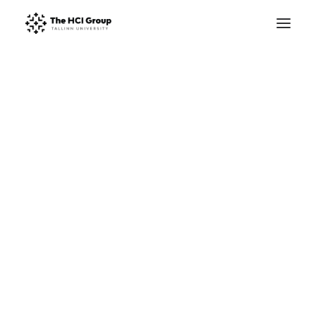
Research Areas
Research Projects
Publications
STARTS.EE
Master’s Studies
PhD Studies
Summer School
Winter School
13. JUN 2025
|
IN
MÄÄRATLEMATA
|
5 MINUTES
Dafabet casino bono
Facilities
Trustworthy HCI lab
de bienvenida México
BY
ADMIN