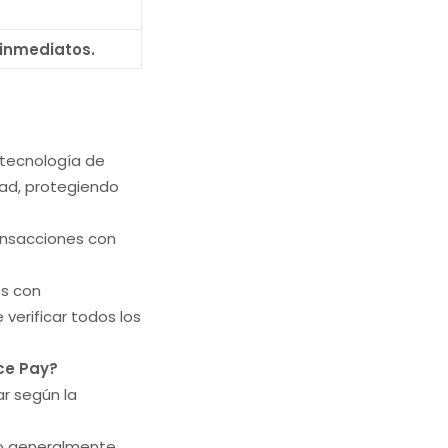
 inmediatos.
a tecnología de
ad, protegiendo
ansacciones con
es con
verificar todos los
ce Pay?
ar según la
o generalmente