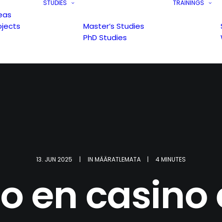
STUDIES
TRAININGS
eas
ojects
Master’s Studies
PhD Studies
13. JUN 2025
|
IN
MÄÄRATLEMATA
|
4 MINUTES
o en casino 