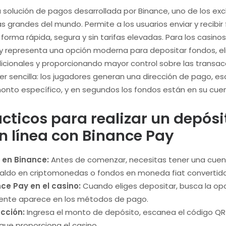
 solución de pagos desarrollada por Binance, uno de los e
grandes del mundo. Permite a los usuarios enviar y recibir
orma rápida, segura y sin tarifas elevadas. Para los casinos
ay representa una opción moderna para depositar fondos, e
dicionales y proporcionando mayor control sobre las transac
ser sencilla: los jugadores generan una dirección de pago, 
onto específico, y en segundos los fondos están en su cuen
cticos para realizar un depósi
n línea con Binance Pay
 en Binance:
Antes de comenzar, necesitas tener una cuenta
saldo en criptomonedas o fondos en moneda fiat convertidos
ce Pay en el casino:
Cuando eliges depositar, busca la op
ente aparece en los métodos de pago.
cción:
Ingresa el monto de depósito, escanea el código QR 
que proporciona el casino.