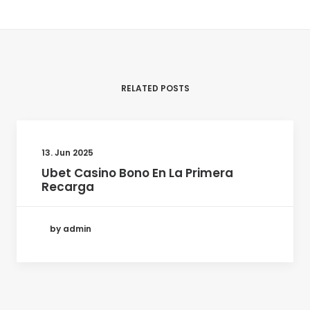
RELATED POSTS
13. Jun 2025
Ubet Casino Bono En La Primera
Recarga
by admin