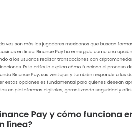
 cada vez son más los jugadores mexicanos que buscan forma
casinos en línea. Binance Pay ha emergido como una opción
endo a los usuarios realizar transacciones con criptomoned
plicaciones. Este artículo explica cómo funciona el proceso 
sando Binance Pay, sus ventajas y también responde a las 
er estas opciones es fundamental para quienes desean apr
s en plataformas digitales, garantizando seguridad y efic
inance Pay y cómo funciona en
n línea?