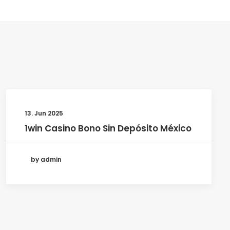
13. Jun 2025
1win Casino Bono Sin Depósito México
by admin