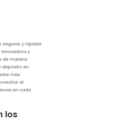
s seguras y rápidas
 innovadora y
as de manera
de depósito en
dudas más
ovechar al
iencia en cada
 los