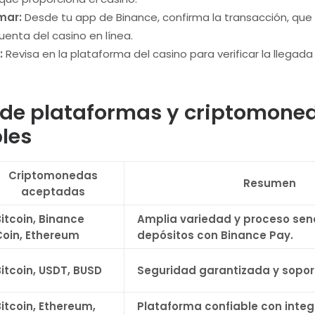
mar:
Desde tu app de Binance, confirma la transacción, qu
uenta del casino en línea.
:
Revisa en la plataforma del casino para verificar la llegada
 de plataformas y criptomone
les
Criptomonedas
Resumen
aceptadas
itcoin, Binance
Amplia variedad y proceso senc
Coin, Ethereum
depósitos con Binance Pay.
Bitcoin, USDT, BUSD
Seguridad garantizada y sopor
itcoin, Ethereum,
Plataforma confiable con integ