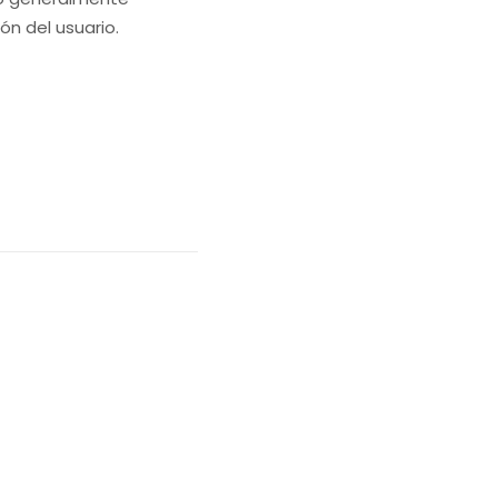
ón del usuario.