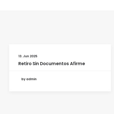
13. Jun 2025
Retiro Sin Documentos Afirme
by admin