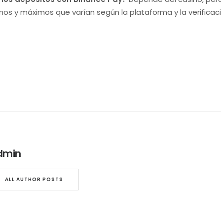
mos y máximos que varían según la plataforma y la verificaci
dmin
ALL AUTHOR POSTS