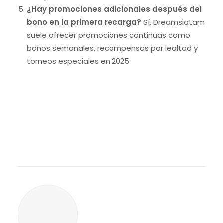
¿Hay promociones adicionales después del
bono en la primera recarga?
Sí, Dreamslatam
suele ofrecer promociones continuas como
bonos semanales, recompensas por lealtad y
torneos especiales en 2025.