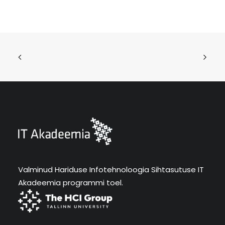
Valminud Hariduse Infotehnoloogia Sihtasutuse IT
Akadeemia programmi toel.