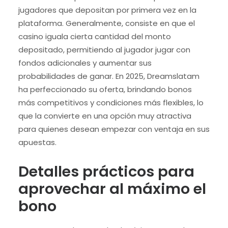
jugadores que depositan por primera vez en la
plataforma. Generalmente, consiste en que el
casino iguala cierta cantidad del monto
depositado, permitiendo al jugador jugar con
fondos adicionales y aumentar sus
probabilidades de ganar. En 2025, Dreamslatam
ha perfeccionado su oferta, brindando bonos
más competitivos y condiciones más flexibles, lo
que la convierte en una opción muy atractiva
para quienes desean empezar con ventaja en sus
apuestas.
Detalles prácticos para
aprovechar al máximo el
bono