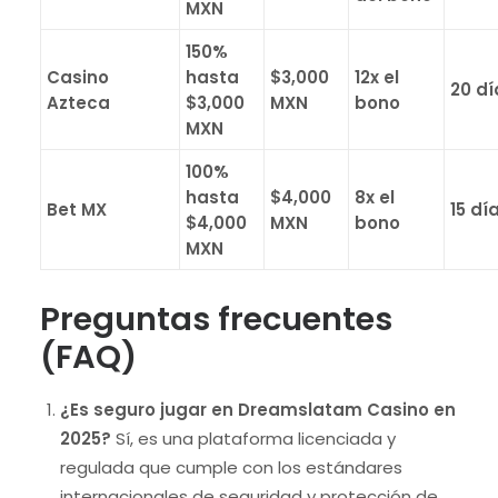
MXN
150%
Casino
hasta
$3,000
12x el
20 dí
Azteca
$3,000
MXN
bono
MXN
100%
hasta
$4,000
8x el
Bet MX
15 dí
$4,000
MXN
bono
MXN
Preguntas frecuentes
(FAQ)
¿Es seguro jugar en Dreamslatam Casino en
2025?
Sí, es una plataforma licenciada y
regulada que cumple con los estándares
internacionales de seguridad y protección de