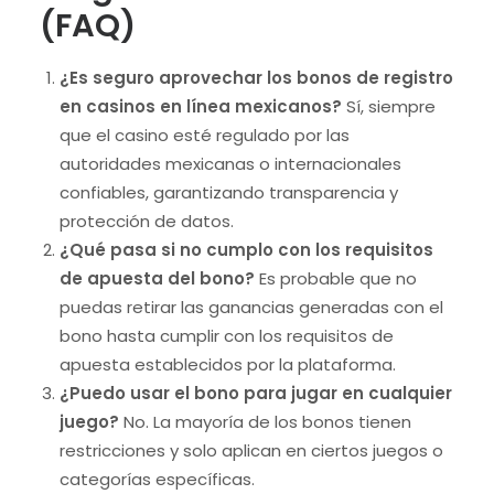
(FAQ)
¿Es seguro aprovechar los bonos de registro
en casinos en línea mexicanos?
Sí, siempre
que el casino esté regulado por las
autoridades mexicanas o internacionales
confiables, garantizando transparencia y
protección de datos.
¿Qué pasa si no cumplo con los requisitos
de apuesta del bono?
Es probable que no
puedas retirar las ganancias generadas con el
bono hasta cumplir con los requisitos de
apuesta establecidos por la plataforma.
¿Puedo usar el bono para jugar en cualquier
juego?
No. La mayoría de los bonos tienen
restricciones y solo aplican en ciertos juegos o
categorías específicas.