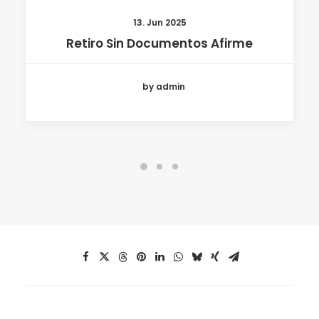
13. Jun 2025
Retiro Sin Documentos Afirme
by admin