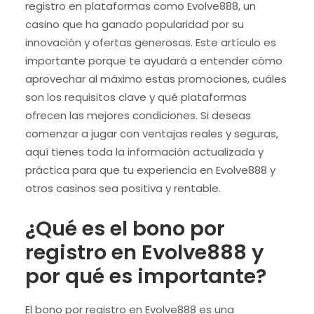
registro en plataformas como Evolve888, un
casino que ha ganado popularidad por su
innovación y ofertas generosas. Este artículo es
importante porque te ayudará a entender cómo
aprovechar al máximo estas promociones, cuáles
son los requisitos clave y qué plataformas
ofrecen las mejores condiciones. Si deseas
comenzar a jugar con ventajas reales y seguras,
aquí tienes toda la información actualizada y
práctica para que tu experiencia en Evolve888 y
otros casinos sea positiva y rentable.
¿Qué es el bono por
registro en Evolve888 y
por qué es importante?
El bono por registro en Evolve888 es una