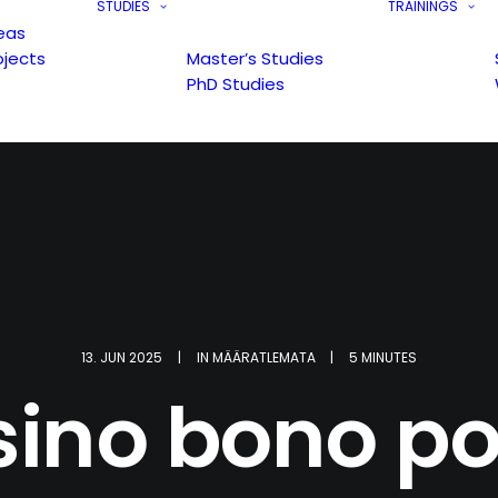
STUDIES
TRAININGS
eas
ojects
Master’s Studies
PhD Studies
13. JUN 2025
|
IN
MÄÄRATLEMATA
|
5 MINUTES
sino bono por