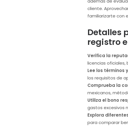
además de evaluar 
cliente. Aprovecha
familiarizarte con 
Detalles 
registro 
Verifica la reputa
licencias oficiales
Lee los términos 
los requisitos de a
Comprueba la co
mexicanos, método
Utiliza el bono r
gastos excesivos n
Explora diferente
para comparar bene