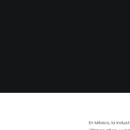
En México, la indu