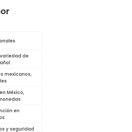
por
ionales
a variedad de
pañol
es mexicanos,
les
en México,
amonedas
nción en
os
os y seguridad