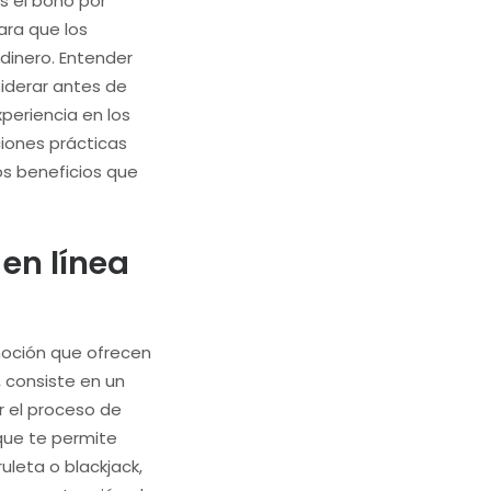
s el bono por
ara que los
dinero. Entender
iderar antes de
periencia en los
ciones prácticas
os beneficios que
en línea
moción que ofrecen
, consiste en un
r el proceso de
 que te permite
uleta o blackjack,