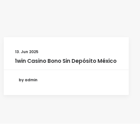
13. Jun 2025
1win Casino Bono Sin Depósito México
by admin