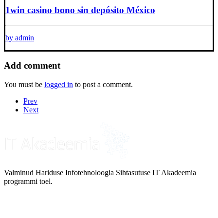
1win casino bono sin depósito México
by admin
Add comment
You must be
logged in
to post a comment.
Prev
Next
Valminud Hariduse Infotehnoloogia Sihtasutuse IT Akadeemia
programmi toel.