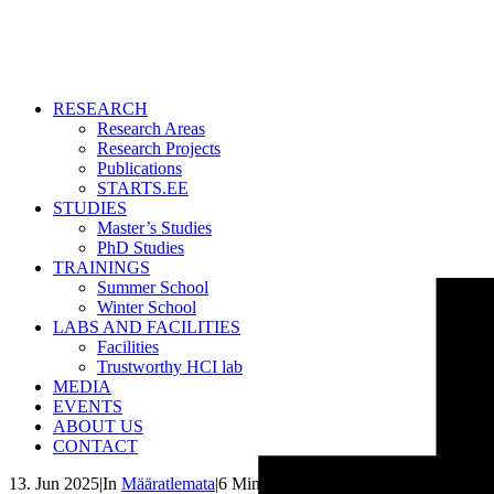
RESEARCH
Research Areas
Research Projects
Publications
STARTS.EE
STUDIES
Master’s Studies
PhD Studies
TRAININGS
Summer School
Winter School
LABS AND FACILITIES
Facilities
Trustworthy HCI lab
MEDIA
EVENTS
ABOUT US
CONTACT
13. Jun 2025
|
In
Määratlemata
|
6 Minutes