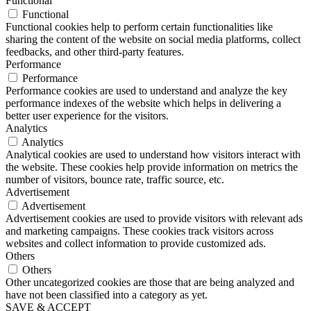
Functional
Functional
Functional cookies help to perform certain functionalities like
sharing the content of the website on social media platforms, collect
feedbacks, and other third-party features.
Performance
Performance
Performance cookies are used to understand and analyze the key
performance indexes of the website which helps in delivering a
better user experience for the visitors.
Analytics
Analytics
Analytical cookies are used to understand how visitors interact with
the website. These cookies help provide information on metrics the
number of visitors, bounce rate, traffic source, etc.
Advertisement
Advertisement
Advertisement cookies are used to provide visitors with relevant ads
and marketing campaigns. These cookies track visitors across
websites and collect information to provide customized ads.
Others
Others
Other uncategorized cookies are those that are being analyzed and
have not been classified into a category as yet.
SAVE & ACCEPT