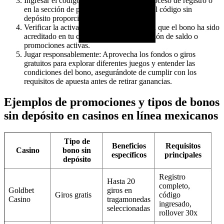
Ingresar el código de bono: Durante el proceso de registro o
en la sección de promociones, introduce el código sin
depósito proporcionado.
Verificar la activación del bono: Confirma que el bono ha sido
acreditado en tu cuenta, revisando la sección de saldo o
promociones activas.
Jugar responsablemente: Aprovecha los fondos o giros
gratuitos para explorar diferentes juegos y entender las
condiciones del bono, asegurándote de cumplir con los
requisitos de apuesta antes de retirar ganancias.
Ejemplos de promociones y tipos de bonos
sin depósito en casinos en línea mexicanos
Tipo de
Beneficios
Requisitos
Casino
bono sin
específicos
principales
depósito
Registro
Hasta 20
completo,
Goldbet
giros en
Giros gratis
código
Casino
tragamonedas
ingresado,
seleccionadas
rollover 30x