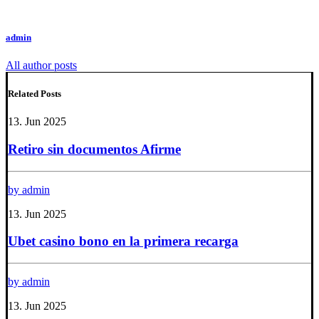
admin
All author posts
Related Posts
13. Jun 2025
Retiro sin documentos Afirme
by admin
13. Jun 2025
Ubet casino bono en la primera recarga
by admin
13. Jun 2025