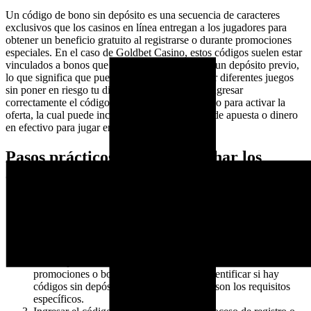
Un código de bono sin depósito es una secuencia de caracteres
exclusivos que los casinos en línea entregan a los jugadores para
obtener un beneficio gratuito al registrarse o durante promociones
especiales. En el caso de Goldbet Casino, estos códigos suelen estar
vinculados a bonos que no requieren que hagas un depósito previo,
lo que significa que puedes jugar y experimentar diferentes juegos
sin poner en riesgo tu dinero. La clave está en ingresar
correctamente el código en el momento adecuado para activar la
oferta, la cual puede incluir giros gratis, fondos de apuesta o dinero
en efectivo para jugar en determinados juegos.
Pasos prácticos para aprovechar los
códigos de bono sin depósito en Goldbet
Casino
Registrarse en Goldbet Casino: Completa tus datos personales
en la plataforma oficial, asegurándote de ingresar
correctamente toda la información requerida.
Buscar promociones vigentes: Revisa la sección de
promociones o bonos en la página para identificar si hay
códigos sin depósito disponibles y cuáles son los requisitos
específicos.