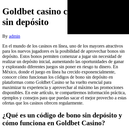
Goldbet casino código de bono
sin depósito
By
admin
En el mundo de los casinos en línea, uno de los mayores atractivos
para los nuevos jugadores es la posibilidad de aprovechar bonos sin
depósito. Estos bonos permiten comenzar a jugar sin necesidad de
realizar un depósito inicial, aumentando las oportunidades de ganar
y explorando diferentes juegos sin poner en riesgo tu dinero. En
México, donde el juego en línea ha crecido exponencialmente,
conocer cómo funcionan los códigos de bono sin depósito en
plataformas como Goldbet Casino se ha vuelto esencial para
maximizar tu experiencia y aprovechar al máximo las promociones
disponibles. En este artículo, te compartiremos información práctica,
ejemplos y consejos para que puedas sacar el mejor provecho a estas
ofertas que los casinos ofrecen regularmente.
¿Qué es un código de bono sin depósito y
cómo funciona en Goldbet Casino?