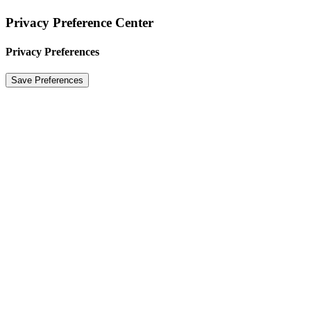
Privacy Preference Center
Privacy Preferences