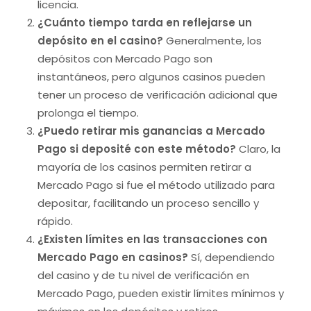
licencia.
¿Cuánto tiempo tarda en reflejarse un
depósito en el casino?
Generalmente, los
depósitos con Mercado Pago son
instantáneos, pero algunos casinos pueden
tener un proceso de verificación adicional que
prolonga el tiempo.
¿Puedo retirar mis ganancias a Mercado
Pago si deposité con este método?
Claro, la
mayoría de los casinos permiten retirar a
Mercado Pago si fue el método utilizado para
depositar, facilitando un proceso sencillo y
rápido.
¿Existen límites en las transacciones con
Mercado Pago en casinos?
Sí, dependiendo
del casino y de tu nivel de verificación en
Mercado Pago, pueden existir límites mínimos y