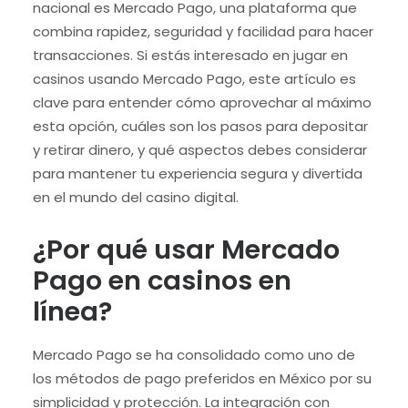
nacional es Mercado Pago, una plataforma que
combina rapidez, seguridad y facilidad para hacer
transacciones. Si estás interesado en jugar en
casinos usando Mercado Pago, este artículo es
clave para entender cómo aprovechar al máximo
esta opción, cuáles son los pasos para depositar
y retirar dinero, y qué aspectos debes considerar
para mantener tu experiencia segura y divertida
en el mundo del casino digital.
¿Por qué usar Mercado
Pago en casinos en
línea?
Mercado Pago se ha consolidado como uno de
los métodos de pago preferidos en México por su
simplicidad y protección. La integración con