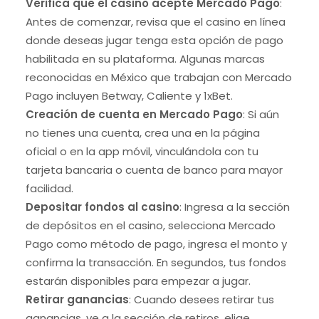
Verifica que el casino acepte Mercado Pago
:
Antes de comenzar, revisa que el casino en línea
donde deseas jugar tenga esta opción de pago
habilitada en su plataforma. Algunas marcas
reconocidas en México que trabajan con Mercado
Pago incluyen Betway, Caliente y 1xBet.
Creación de cuenta en Mercado Pago
: Si aún
no tienes una cuenta, crea una en la página
oficial o en la app móvil, vinculándola con tu
tarjeta bancaria o cuenta de banco para mayor
facilidad.
Depositar fondos al casino
: Ingresa a la sección
de depósitos en el casino, selecciona Mercado
Pago como método de pago, ingresa el monto y
confirma la transacción. En segundos, tus fondos
estarán disponibles para empezar a jugar.
Retirar ganancias
: Cuando desees retirar tus
ganancias, ve a la sección de retiros, elige