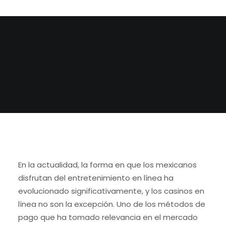
BY
ADMIN
En la actualidad, la forma en que los mexicanos
disfrutan del entretenimiento en línea ha
evolucionado significativamente, y los casinos en
línea no son la excepción. Uno de los métodos de
pago que ha tomado relevancia en el mercado