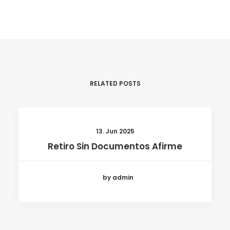
RELATED POSTS
13. Jun 2025
Retiro Sin Documentos Afirme
by admin