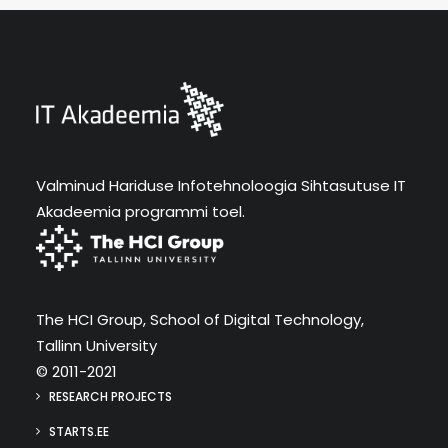
Valminud Hariduse Infotehnoloogia Sihtasutuse IT
Akadeemia programmi toel.
The HCI Group, School of Digital Technology,
Tallinn University
© 2011-2021
RESEARCH PROJECTS
STARTS.EE