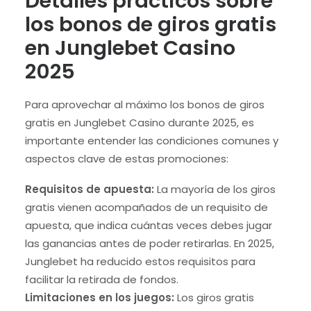
Detalles prácticos sobre
los bonos de giros gratis
en Junglebet Casino
2025
Para aprovechar al máximo los bonos de giros
gratis en Junglebet Casino durante 2025, es
importante entender las condiciones comunes y
aspectos clave de estas promociones:
Requisitos de apuesta:
La mayoría de los giros
gratis vienen acompañados de un requisito de
apuesta, que indica cuántas veces debes jugar
las ganancias antes de poder retirarlas. En 2025,
Junglebet ha reducido estos requisitos para
facilitar la retirada de fondos.
Limitaciones en los juegos:
Los giros gratis