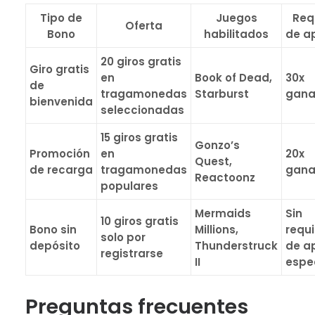
Tipo de
Juegos
Req
Oferta
Bono
habilitados
de a
20 giros gratis
Giro gratis
en
Book of Dead,
30x
de
tragamonedas
Starburst
gana
bienvenida
seleccionadas
15 giros gratis
Gonzo’s
Promoción
en
20x
Quest,
de recarga
tragamonedas
gana
Reactoonz
populares
Mermaids
Sin
10 giros gratis
Bono sin
Millions,
requi
solo por
depósito
Thunderstruck
de a
registrarse
II
espe
Preguntas frecuentes