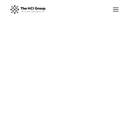
Research Areas
Research Projects
Publications
STARTS.EE
Master’s Studies
PhD Studies
Summer School
13. JUN 2025
|
IN
MÄÄRATLEMATA
|
5 MINUTES
Winter School
Junglebet casino
Facilities
bono giros gratis
Trustworthy HCI lab
2025