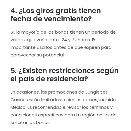
4. ¿Los giros gratis tienen
fecha de vencimiento?
Sí, la mayoría de los bonos tienen un período de
validez que varía entre 24 y 72 horas. Es
importante usarlos antes de que expiren para
aprovechar su potencial.
5. ¿Existen restricciones según
el país de residencia?
En ocasiones, las promociones de Junglebet
Casino están limitadas a ciertos países, incluido
México. Es recomendable revisar los términos y
condiciones específicos para tu región antes de
solicitar los bonos.