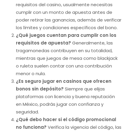
requisitos del casino, usualmente necesitas
cumplir con un monto de apuesta antes de
poder retirar las ganancias, además de verificar
los límites y condiciones específicos del bono.
¿Qué juegos cuentan para cumplir con los
requisitos de apuesta?
Generalmente, las
tragamonedas contribuyen en su totalidad,
mientras que juegos de mesa como blackjack
o ruleta suelen contar con una contribución
menor o nula.
¿Es seguro jugar en casinos que ofrecen
bonos sin depósito?
Siempre que elijas
plataformas con licencia y buena reputación
en México, podrás jugar con confianza y
seguridad.
¿Qué debo hacer si el código promocional
no funciona?
Verifica la vigencia del código, las