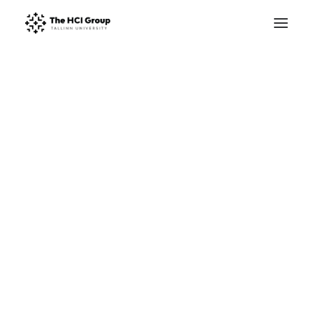
Research Areas
Research Projects
Publications
STARTS.EE
Master’s Studies
PhD Studies
Summer School
13. JUN 2025
|
IN
MÄÄRATLEMATA
|
5 MINUTES
Winter School
Leon casino código
Facilities
promocional bono sin
Trustworthy HCI lab
depósito 2025