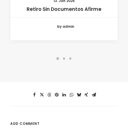
13. Jun 2025
Retiro Sin Documentos Afirme
by admin
ADD COMMENT