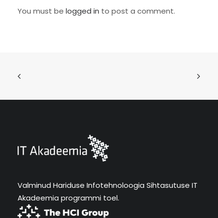
You must be
logged in
to post a comment.
Valminud Hariduse Infotehnoloogia Sihtasutuse IT
Akadeemia programmi toel.