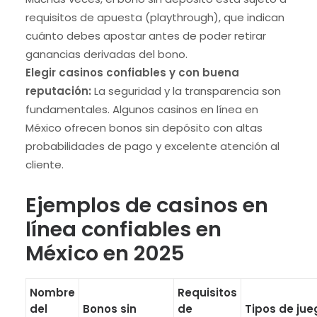
requisitos de apuesta (playthrough), que indican
cuánto debes apostar antes de poder retirar
ganancias derivadas del bono.
Elegir casinos confiables y con buena
reputación:
La seguridad y la transparencia son
fundamentales. Algunos casinos en línea en
México ofrecen bonos sin depósito con altas
probabilidades de pago y excelente atención al
cliente.
Ejemplos de casinos en
línea confiables en
México en 2025
Nombre
Requisitos
del
Bonos sin
de
Tipos de jue