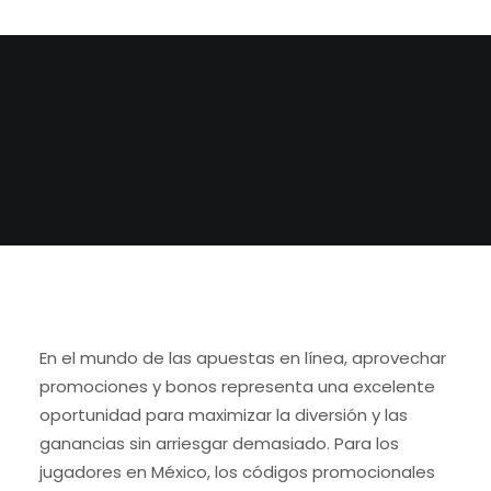
BY
ADMIN
En el mundo de las apuestas en línea, aprovechar
promociones y bonos representa una excelente
oportunidad para maximizar la diversión y las
ganancias sin arriesgar demasiado. Para los
jugadores en México, los códigos promocionales