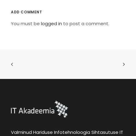
ADD COMMENT
You must be
logged in
to post a comment.
Valminud Hariduse Infotehnoloogia Sihtasutuse IT