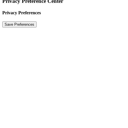
Privacy Preference Center
Privacy Preferences