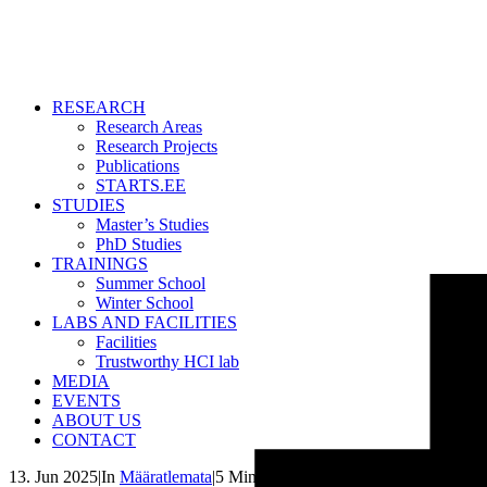
RESEARCH
Research Areas
Research Projects
Publications
STARTS.EE
STUDIES
Master’s Studies
PhD Studies
TRAININGS
Summer School
Winter School
LABS AND FACILITIES
Facilities
Trustworthy HCI lab
MEDIA
EVENTS
ABOUT US
CONTACT
13. Jun 2025
|
In
Määratlemata
|
5 Minutes