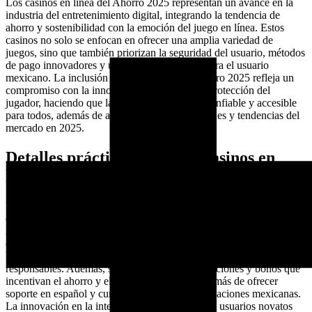
Los casinos en línea del Ahorro 2025 representan un avance en la
industria del entretenimiento digital, integrando la tendencia de
ahorro y sostenibilidad con la emoción del juego en línea. Estos
casinos no solo se enfocan en ofrecer una amplia variedad de
juegos, sino que también priorizan la seguridad del usuario, métodos
de pago innovadores y una interfaz amigable para el usuario
mexicano. La inclusión de plataformas del Ahorro 2025 refleja un
compromiso con la innovación financiera y la protección del
jugador, haciendo que la experiencia sea más confiable y accesible
para todos, además de adaptarse a las regulaciones y tendencias del
mercado en 2025.
Detalles prácticos sobre los casinos en
línea del Ahorro 2025
Para aprovechar al máximo estas plataformas, es importante
entender cómo funcionan y qué aspectos valoran los jugadores en
2025. La mayoría de estos casinos ofrecen métodos de pago que
complementan las ventajas del Ahorro 2025, como transferencias
bancarias seguras, billeteras digitales y opciones de financiamiento
responsables. Además, suelen contar con promociones y bonos que
incentivan el ahorro y el juego responsable, además de ofrecer
soporte en español y cumplimiento con las regulaciones mexicanas.
La innovación en la interfaz permite que incluso usuarios novatos