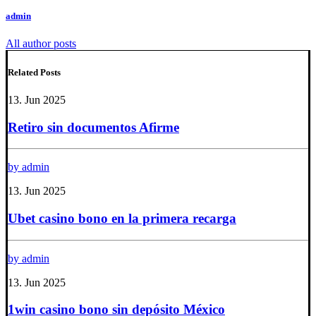
admin
All author posts
Related Posts
13. Jun 2025
Retiro sin documentos Afirme
by admin
13. Jun 2025
Ubet casino bono en la primera recarga
by admin
13. Jun 2025
1win casino bono sin depósito México