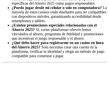
específicas del Ahorro 2025 como pagos responsables.
¿Puedo jugar desde mi celular o solo en computadora?
La
mayoría de estos casinos están diseñados para ser compatibles
con dispositivos móviles, garantizando accesibilidad desde
smartphones y tablets.
¿Existen promociones especiales relacionadas con el
Ahorro 2025?
Sí, varias plataformas ofrecen bonos
vinculados al ahorro, programas de fidelidad y promociones
que incentivan el juego responsable y el ahorro.
¿Qué debo hacer para registrarme en un casino en línea
del Ahorro 2025?
Solo necesitas crear una cuenta en la
plataforma, verificar tu identidad y elegir un método de pago
compatible para comenzar a jugar.