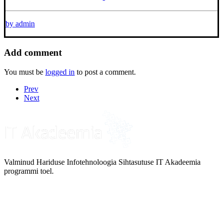
by admin
Add comment
You must be
logged in
to post a comment.
Prev
Next
Valminud Hariduse Infotehnoloogia Sihtasutuse IT Akadeemia
programmi toel.