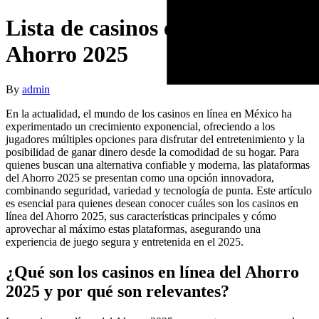
Lista de casinos en línea Del
Ahorro 2025
By
admin
En la actualidad, el mundo de los casinos en línea en México ha
experimentado un crecimiento exponencial, ofreciendo a los
jugadores múltiples opciones para disfrutar del entretenimiento y la
posibilidad de ganar dinero desde la comodidad de su hogar. Para
quienes buscan una alternativa confiable y moderna, las plataformas
del Ahorro 2025 se presentan como una opción innovadora,
combinando seguridad, variedad y tecnología de punta. Este artículo
es esencial para quienes desean conocer cuáles son los casinos en
línea del Ahorro 2025, sus características principales y cómo
aprovechar al máximo estas plataformas, asegurando una
experiencia de juego segura y entretenida en el 2025.
¿Qué son los casinos en línea del Ahorro
2025 y por qué son relevantes?