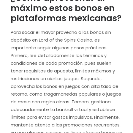
máximo estos bonos en
plataformas mexicanas?
Para sacar el mayor provecho a los bonos sin
depósito en Lord of the Spins Casino, es
importante seguir algunos pasos prácticos.
Primero, lee detalladamente los términos y
condiciones de cada promoción, pues suelen
tener requisitos de apuesta, límites máximos y
restricciones en ciertos juegos. Segundo,
aprovecha los bonos en juegos con alta tasa de
retorno, como tragamonedas populares o juegos
de mesa con reglas claras. Tercero, gestiona
adecuadamente tu bankroll virtual y establece
límites para evitar gastos impulsivos. Finalmente,
mantente atento a las promociones recurrentes,
ya que algunos casinos en línea ofrecen bonos sin