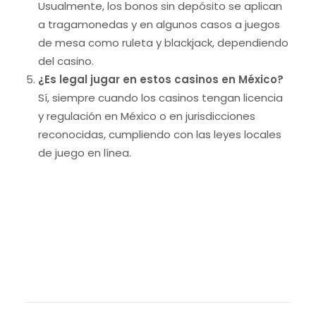
Usualmente, los bonos sin depósito se aplican
a tragamonedas y en algunos casos a juegos
de mesa como ruleta y blackjack, dependiendo
del casino.
¿Es legal jugar en estos casinos en México?
Sí, siempre cuando los casinos tengan licencia
y regulación en México o en jurisdicciones
reconocidas, cumpliendo con las leyes locales
de juego en línea.