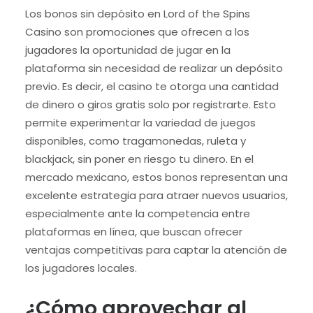
Los bonos sin depósito en Lord of the Spins
Casino son promociones que ofrecen a los
jugadores la oportunidad de jugar en la
plataforma sin necesidad de realizar un depósito
previo. Es decir, el casino te otorga una cantidad
de dinero o giros gratis solo por registrarte. Esto
permite experimentar la variedad de juegos
disponibles, como tragamonedas, ruleta y
blackjack, sin poner en riesgo tu dinero. En el
mercado mexicano, estos bonos representan una
excelente estrategia para atraer nuevos usuarios,
especialmente ante la competencia entre
plataformas en línea, que buscan ofrecer
ventajas competitivas para captar la atención de
los jugadores locales.
¿Cómo aprovechar al