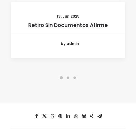
13. Jun 2025
Retiro Sin Documentos Afirme
by admin