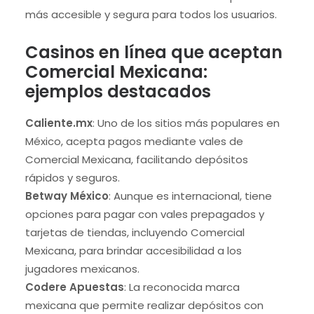
más accesible y segura para todos los usuarios.
Casinos en línea que aceptan
Comercial Mexicana:
ejemplos destacados
Caliente.mx
: Uno de los sitios más populares en
México, acepta pagos mediante vales de
Comercial Mexicana, facilitando depósitos
rápidos y seguros.
Betway México
: Aunque es internacional, tiene
opciones para pagar con vales prepagados y
tarjetas de tiendas, incluyendo Comercial
Mexicana, para brindar accesibilidad a los
jugadores mexicanos.
Codere Apuestas
: La reconocida marca
mexicana que permite realizar depósitos con