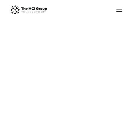
Research Areas
Research Projects
Publications
STARTS.EE
Master’s Studies
PhD Studies
13. JUN 2025
|
IN
MÄÄRATLEMATA
|
5 MINUTES
Summer School
Mejores casinos que
Winter School
aceptan
Facilities
Trustworthy HCI lab
criptomonedas
México