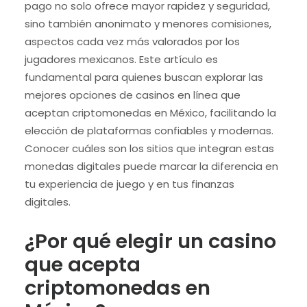
pago no solo ofrece mayor rapidez y seguridad,
sino también anonimato y menores comisiones,
aspectos cada vez más valorados por los
jugadores mexicanos. Este artículo es
fundamental para quienes buscan explorar las
mejores opciones de casinos en línea que
aceptan criptomonedas en México, facilitando la
elección de plataformas confiables y modernas.
Conocer cuáles son los sitios que integran estas
monedas digitales puede marcar la diferencia en
tu experiencia de juego y en tus finanzas
digitales.
¿Por qué elegir un casino
que acepta
criptomonedas en