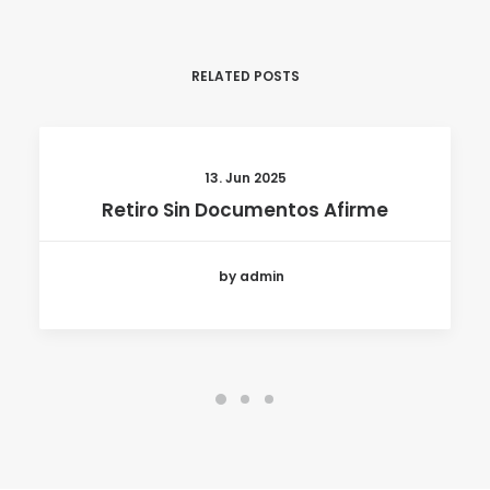
RELATED POSTS
13. Jun 2025
Retiro Sin Documentos Afirme
by admin