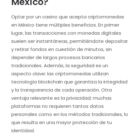
México?
Optar por un casino que acepta criptomonedas
en México tiene múltiples beneficios. En primer
lugar, las transacciones con monedas digitales
suelen ser instantáneas, permitiéndote depositar
y retirar fondos en cuestión de minutos, sin
depender de largos procesos bancarios
tradicionales. Además, la seguridad es un
aspecto clave: las criptomonedas utilizan
tecnología blockchain que garantiza la integridad
y la transparencia de cada operación. Otra
ventaja relevante es la privacidad; muchas
plataformas no requieren tantos datos
personales como en los métodos tradicionales, lo
que resulta en una mayor protección de tu
identidad.