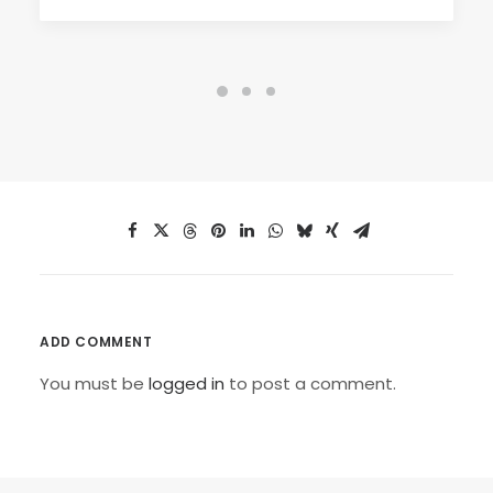
ADD COMMENT
You must be
logged in
to post a comment.