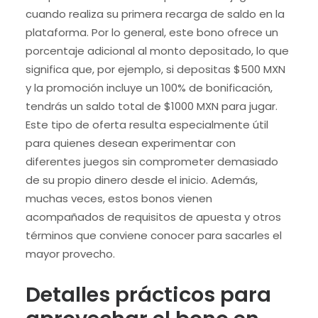
cuando realiza su primera recarga de saldo en la
plataforma. Por lo general, este bono ofrece un
porcentaje adicional al monto depositado, lo que
significa que, por ejemplo, si depositas $500 MXN
y la promoción incluye un 100% de bonificación,
tendrás un saldo total de $1000 MXN para jugar.
Este tipo de oferta resulta especialmente útil
para quienes desean experimentar con
diferentes juegos sin comprometer demasiado
de su propio dinero desde el inicio. Además,
muchas veces, estos bonos vienen
acompañados de requisitos de apuesta y otros
términos que conviene conocer para sacarles el
mayor provecho.
Detalles prácticos para