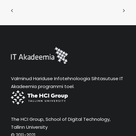
Valminud Hariduse Infotehnoloogia Sihtasutuse IT
Akadeemia programmi toel.
The HCI Group, School of Digital Technology,
Tallinn University
© 2011-2021