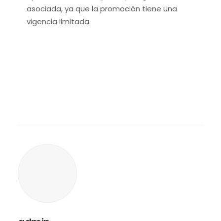
asociada, ya que la promoción tiene una
vigencia limitada.