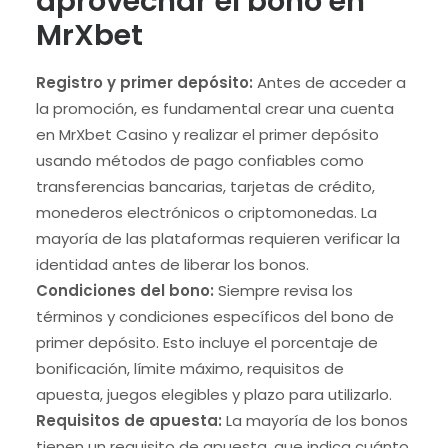
aprovechar el bono en
MrXbet
Registro y primer depósito:
Antes de acceder a
la promoción, es fundamental crear una cuenta
en MrXbet Casino y realizar el primer depósito
usando métodos de pago confiables como
transferencias bancarias, tarjetas de crédito,
monederos electrónicos o criptomonedas. La
mayoría de las plataformas requieren verificar la
identidad antes de liberar los bonos.
Condiciones del bono:
Siempre revisa los
términos y condiciones específicos del bono de
primer depósito. Esto incluye el porcentaje de
bonificación, límite máximo, requisitos de
apuesta, juegos elegibles y plazo para utilizarlo.
Requisitos de apuesta:
La mayoría de los bonos
tienen un requisito de apuesta, que indica cuánto