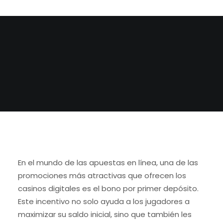
En el mundo de las apuestas en línea, una de las
promociones más atractivas que ofrecen los
casinos digitales es el bono por primer depósito.
Este incentivo no solo ayuda a los jugadores a
maximizar su saldo inicial, sino que también les