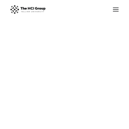
Research Areas
Research Projects
Publications
STARTS.EE
Master’s Studies
PhD Studies
Summer School
Winter School
13. JUN 2025
|
IN
MÄÄRATLEMATA
|
5 MINUTES
ParamigoBet casino
Facilities
Trustworthy HCI lab
bono sin depósito
BY
ADMIN