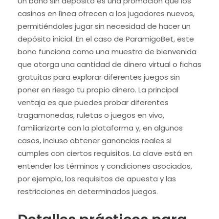
Un bono sin depósito es una promoción que los
casinos en línea ofrecen a los jugadores nuevos,
permitiéndoles jugar sin necesidad de hacer un
depósito inicial. En el caso de ParamigoBet, este
bono funciona como una muestra de bienvenida
que otorga una cantidad de dinero virtual o fichas
gratuitas para explorar diferentes juegos sin
poner en riesgo tu propio dinero. La principal
ventaja es que puedes probar diferentes
tragamonedas, ruletas o juegos en vivo,
familiarizarte con la plataforma y, en algunos
casos, incluso obtener ganancias reales si
cumples con ciertos requisitos. La clave está en
entender los términos y condiciones asociados,
por ejemplo, los requisitos de apuesta y las
restricciones en determinados juegos.