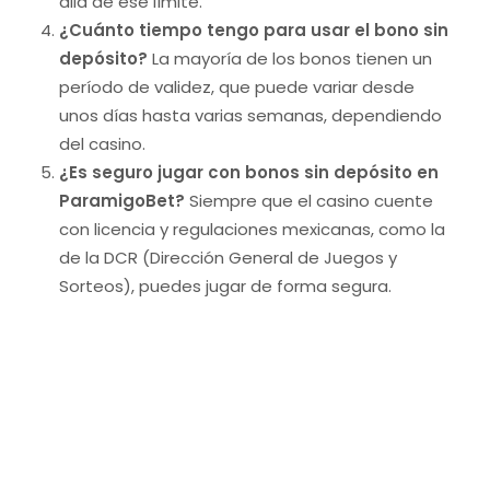
allá de ese límite.
¿Cuánto tiempo tengo para usar el bono sin
depósito?
La mayoría de los bonos tienen un
período de validez, que puede variar desde
unos días hasta varias semanas, dependiendo
del casino.
¿Es seguro jugar con bonos sin depósito en
ParamigoBet?
Siempre que el casino cuente
con licencia y regulaciones mexicanas, como la
de la DCR (Dirección General de Juegos y
Sorteos), puedes jugar de forma segura.