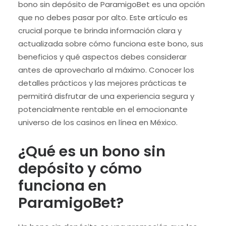
bono sin depósito de ParamigoBet es una opción
que no debes pasar por alto. Este artículo es
crucial porque te brinda información clara y
actualizada sobre cómo funciona este bono, sus
beneficios y qué aspectos debes considerar
antes de aprovecharlo al máximo. Conocer los
detalles prácticos y las mejores prácticas te
permitirá disfrutar de una experiencia segura y
potencialmente rentable en el emocionante
universo de los casinos en línea en México.
¿Qué es un bono sin
depósito y cómo
funciona en
ParamigoBet?