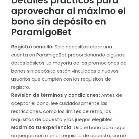
Detalles prácticos para
aprovechar al máximo el
bono sin depósito en
ParamigoBet
Registro sencillo:
Solo necesitas crear una
cuenta en ParamigoBet proporcionando algunos
datos básicos. La mayoría de las promociones de
bonos sin depósito están vinculadas a nuevos
usuarios que cumplen con los requisitos de
registro.
Revisión de términos y condiciones:
Antes de
aceptar el bono, lee cuidadosamente las
restricciones, como los límites de retiro, los
requisitos de apuesta y los juegos elegibles.
Maximiza tu experiencia:
Usa el bono para jugar
en juegos con menor requisito de apuesta, como