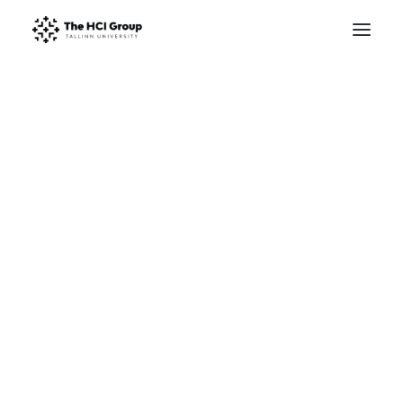
Research Areas
Research Projects
Publications
STARTS.EE
Master’s Studies
PhD Studies
13. JUN 2025
|
IN
MÄÄRATLEMATA
|
5 MINUTES
Summer School
Pinnacle casino
Winter School
código promocional
Facilities
Trustworthy HCI lab
bono sin depósito
2025