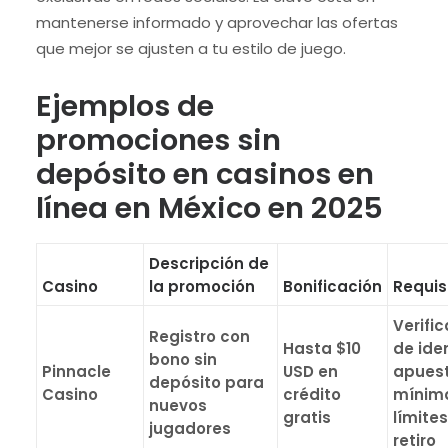
mantenerse informado y aprovechar las ofertas
que mejor se ajusten a tu estilo de juego.
Ejemplos de
promociones sin
depósito en casinos en
línea en México en 2025
Descripción de
Casino
la promoción
Bonificación
Requis
Verifi
Registro con
Hasta $10
de ide
bono sin
Pinnacle
USD en
apues
depósito para
Casino
crédito
mínim
nuevos
gratis
límite
jugadores
retiro