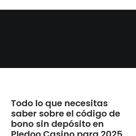
BY
ADMIN
Todo lo que necesitas
saber sobre el código de
bono sin depósito en
Pledoo Casino para 2025