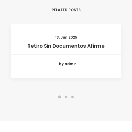
RELATED POSTS
13. Jun 2025
Retiro Sin Documentos Afirme
by admin