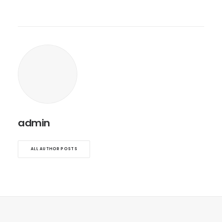
admin
ALL AUTHOR POSTS