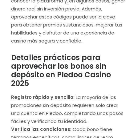
conocer la plataforma y, en algunos casos, ganar
dinero real sin inversión previa. Además,
aprovechar estos códigos puede ser la clave
para obtener premios sustanciosos, mejorar tus
habilidades y disfrutar de una experiencia de
casino más segura y confiable.
Detalles prácticos para
aprovechar los bonos sin
depósito en Pledoo Casino
2025
Registro rápido y sencillo:
La mayoría de las
promociones sin depósito requieren solo crear
una cuenta en Pledoo, completando unos pasos
fáciles y verificando tu identidad.
Verifica las condiciones:
Cada bono tiene
términos específicos, como límites de retiro,