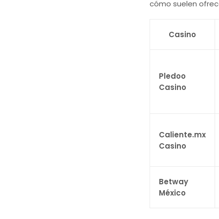
cómo suelen ofrece
Casino
Pledoo
Casino
Caliente.mx
Casino
Betway
México