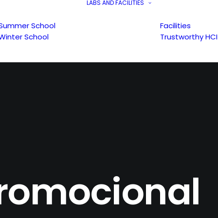
LABS AND FACILITIES
Summer School
Facilities
Winter School
Trustworthy HCI
promocional