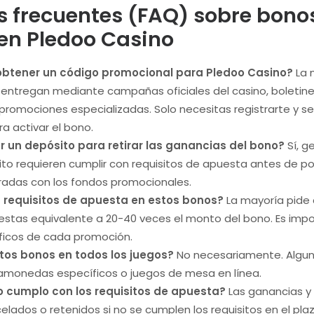
 frecuentes (FAQ) sobre bonos
en Pledoo Casino
btener un código promocional para Pledoo Casino?
La 
entregan mediante campañas oficiales del casino, boletine
romociones especializadas. Solo necesitas registrarte y seg
ra activar el bono.
r un depósito para retirar las ganancias del bono?
Sí, g
to requieren cumplir con requisitos de apuesta antes de pod
adas con los fondos promocionales.
s requisitos de apuesta en estos bonos?
La mayoría pide
stas equivalente a 20-40 veces el monto del bono. Es impor
ficos de cada promoción.
tos bonos en todos los juegos?
No necesariamente. Algu
gamonedas específicos o juegos de mesa en línea.
o cumplo con los requisitos de apuesta?
Las ganancias y
lados o retenidos si no se cumplen los requisitos en el pla