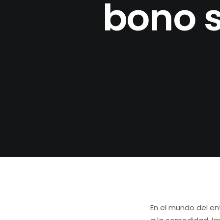
bono s
En el mundo del en