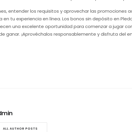
nes, entender los requisitos y aprovechar las promociones
a en tu experiencia en línea. Los bonos sin depósito en Pled
frecen una excelente oportunidad para comenzar a jugar co
de ganar. ¡Aprovéchalos responsablemente y disfruta del e
dmin
ALL AUTHOR POSTS