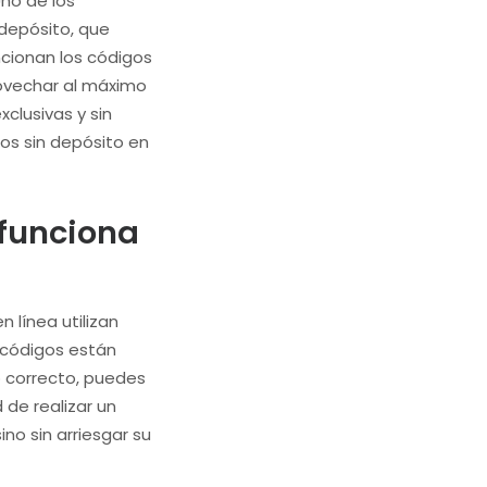
Uno de los
 depósito, que
ncionan los códigos
ovechar al máximo
clusivas y sin
nos sin depósito en
 funciona
 línea utilizan
 códigos están
go correcto, puedes
 de realizar un
ino sin arriesgar su