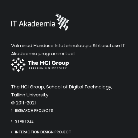
Valminud Hariduse Infotehnoloogia Sihtasutuse IT
Akadeemia programmi toel.
The HCI Group, School of Digital Technology,
Tallinn University
© 2011-2021
RESEARCH PROJECTS
STARTS.EE
INTERACTION DESIGN PROJECT