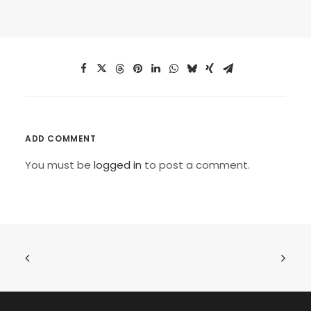
ADD COMMENT
You must be
logged in
to post a comment.