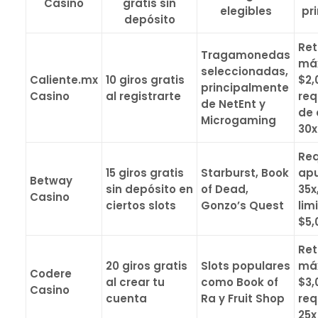
Casino
gratis sin
elegibles
pr
depósito
Ret
Tragamonedas
má
seleccionadas,
Caliente.mx
10 giros gratis
$2,
principalmente
Casino
al registrarte
req
de NetEnt y
de
Microgaming
30x
Req
15 giros gratis
Starburst, Book
ap
Betway
sin depósito en
of Dead,
35x,
Casino
ciertos slots
Gonzo’s Quest
lim
$5,
Ret
20 giros gratis
Slots populares
má
Codere
al crear tu
como Book of
$3,
Casino
cuenta
Ra y Fruit Shop
req
25x