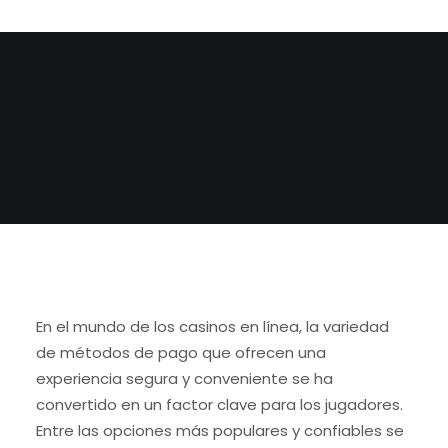
BY
ADMIN
En el mundo de los casinos en línea, la variedad
de métodos de pago que ofrecen una
experiencia segura y conveniente se ha
convertido en un factor clave para los jugadores.
Entre las opciones más populares y confiables se