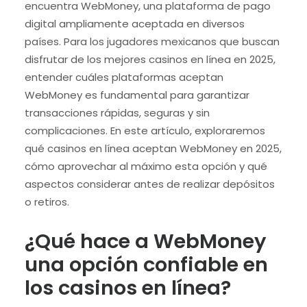
encuentra WebMoney, una plataforma de pago
digital ampliamente aceptada en diversos
países. Para los jugadores mexicanos que buscan
disfrutar de los mejores casinos en línea en 2025,
entender cuáles plataformas aceptan
WebMoney es fundamental para garantizar
transacciones rápidas, seguras y sin
complicaciones. En este artículo, exploraremos
qué casinos en línea aceptan WebMoney en 2025,
cómo aprovechar al máximo esta opción y qué
aspectos considerar antes de realizar depósitos
o retiros.
¿Qué hace a WebMoney
una opción confiable en
los casinos en línea?