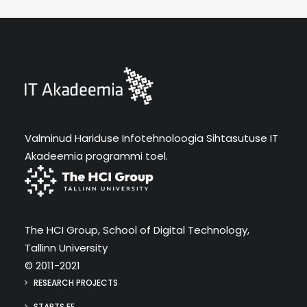
Valminud Hariduse Infotehnoloogia Sihtasutuse IT
Akadeemia programmi toel.
The HCI Group, School of Digital Technology,
Tallinn University
© 2011-2021
RESEARCH PROJECTS
STARTS.EE