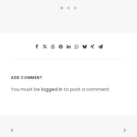
ADD COMMENT
You must be
logged in
to post a comment.