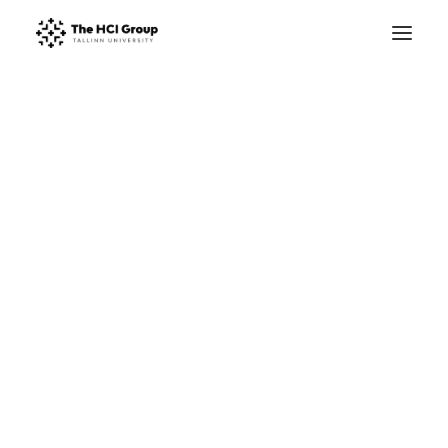
Research Areas
Research Projects
Publications
STARTS.EE
Master’s Studies
PhD Studies
Summer School
13. JUN 2025
|
IN
MÄÄRATLEMATA
|
5 MINUTES
Winter School
¿Qué casinos
Facilities
aceptan WebMoney?
Trustworthy HCI lab
2025