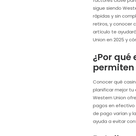
factores clave par
sigue siendo Weste
rápidas y sin comp
retiros, y conocer 
artículo te ayuda
Union en 2025 y c
¿Por qué 
permiten 
Conocer qué casin
planificar mejor t
Western Union ofrec
pagos en efectivo 
de pago varían y l
ayuda a evitar cont