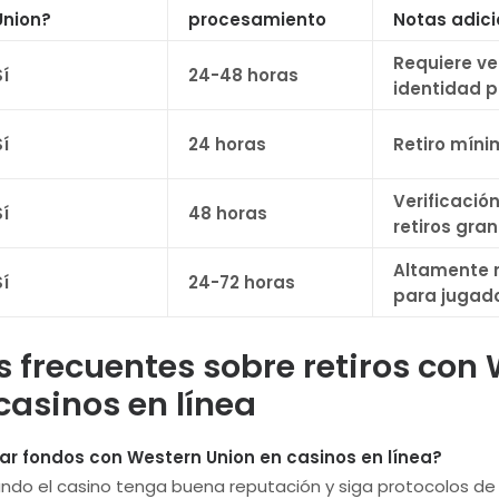
Union?
procesamiento
Notas adici
Requiere ve
Sí
24-48 horas
identidad p
Sí
24 horas
Retiro mín
Verificació
Sí
48 horas
retiros gra
Altamente 
Sí
24-72 horas
para jugad
 frecuentes sobre retiros con
casinos en línea
rar fondos con Western Union en casinos en línea?
ando el casino tenga buena reputación y siga protocolos de