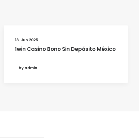
13. Jun 2025
1win Casino Bono Sin Depósito México
by admin