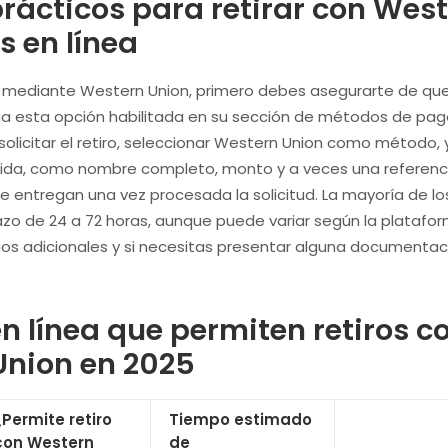
prácticos para retirar con Wes
s en línea
s mediante Western Union, primero debes asegurarte de que 
a esta opción habilitada en su sección de métodos de pag
solicitar el retiro, seleccionar Western Union como método, 
rida, como nombre completo, monto y a veces una referenc
e entregan una vez procesada la solicitud. La mayoría de l
plazo de 24 a 72 horas, aunque puede variar según la platafo
rgos adicionales y si necesitas presentar alguna documentaci
n línea que permiten retiros c
Union en 2025
¿Permite retiro
Tiempo estimado
con Western
de