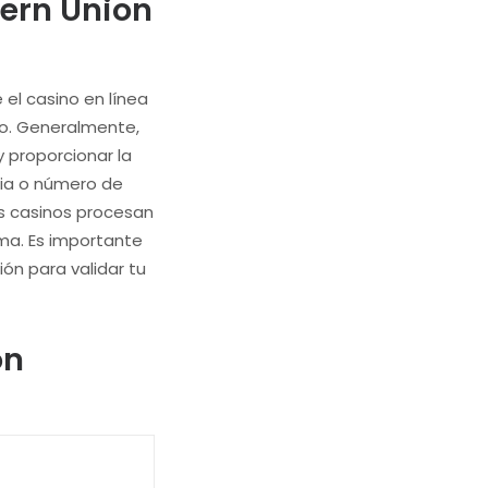
tern Union
el casino en línea
o. Generalmente,
y proporcionar la
ia o número de
os casinos procesan
rma. Es importante
ón para validar tu
on