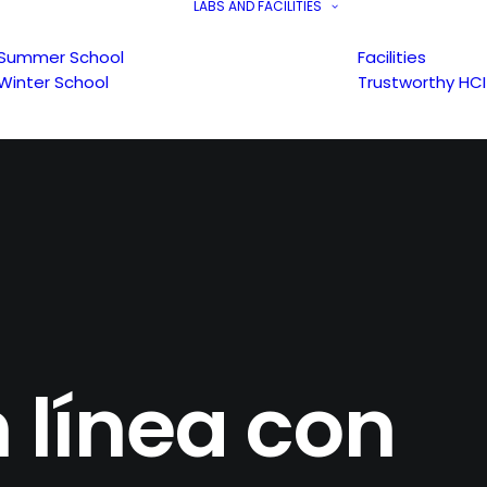
LABS AND FACILITIES
Summer School
Facilities
Winter School
Trustworthy HCI
 línea con