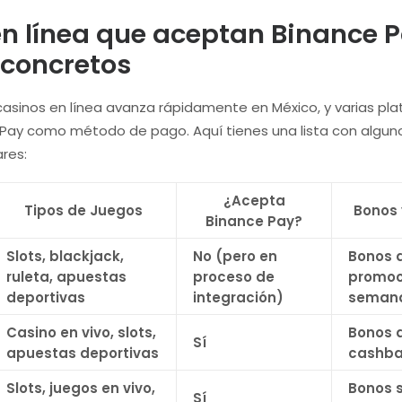
n línea que aceptan Binance P
 concretos
casinos en línea avanza rápidamente en México, y varias pl
Pay como método de pago. Aquí tienes una lista con alguno
ares:
¿Acepta
Tipos de Juegos
Bonos 
Binance Pay?
Slots, blackjack,
No (pero en
Bonos 
ruleta, apuestas
proceso de
promoc
deportivas
integración)
semana
Casino en vivo, slots,
Bonos d
Sí
apuestas deportivas
cashb
Slots, juegos en vivo,
Bonos s
Sí