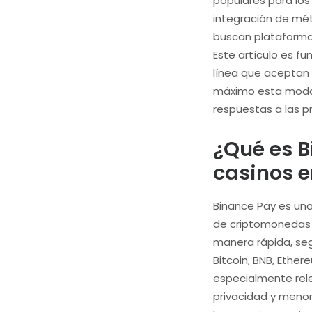
populares para los
integración de mé
buscan plataformas
Este artículo es f
línea que aceptan 
máximo esta modal
respuestas a las p
¿Qué es B
casinos e
Binance Pay es una
de criptomonedas 
manera rápida, seg
Bitcoin, BNB, Ether
especialmente rel
privacidad y meno