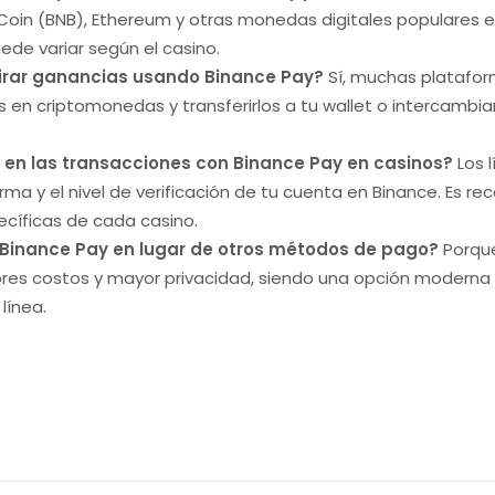
 Coin (BNB), Ethereum y otras monedas digitales populares e
uede variar según el casino.
irar ganancias usando Binance Pay?
Sí, muchas platafo
os en criptomonedas y transferirlos a tu wallet o intercamb
s en las transacciones con Binance Pay en casinos?
Los l
rma y el nivel de verificación de tu cuenta en Binance. Es r
pecíficas de cada casino.
r Binance Pay en lugar de otros métodos de pago?
Porque
res costos y mayor privacidad, siendo una opción moderna 
línea.