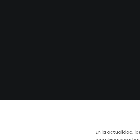
En la actualidad, 