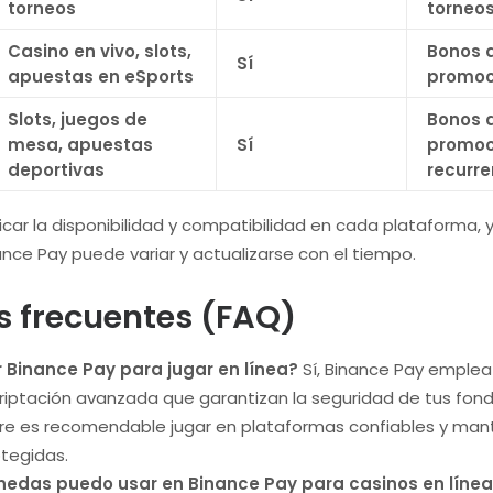
torneos
torneos
Casino en vivo, slots,
Bonos 
Sí
apuestas en eSports
promoc
Slots, juegos de
Bonos 
mesa, apuestas
Sí
promoc
deportivas
recurre
icar la disponibilidad y compatibilidad en cada plataforma, 
ance Pay puede variar y actualizarse con el tiempo.
s frecuentes (FAQ)
 Binance Pay para jugar en línea?
Sí, Binance Pay emplea
riptación avanzada que garantizan la seguridad de tus fond
e es recomendable jugar en plataformas confiables y man
tegidas.
edas puedo usar en Binance Pay para casinos en líne