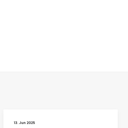
13. Jun 2025