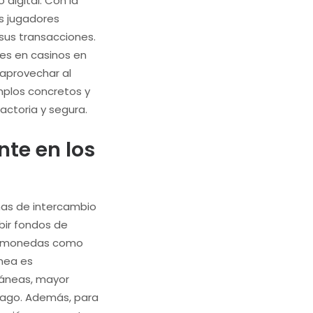
digital. Con la
s jugadores
sus transacciones.
es en casinos en
aprovechar al
plos concretos y
actoria y segura.
nte en los
mas de intercambio
bir fondos de
iptomonedas como
ínea es
táneas, mayor
pago. Además, para