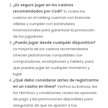
¿Es seguro jugar en los casinos
recomendados por Codi?
Sí, todos los
casinos en el ranking cuentan con licencias
válidas y cumplen con estándares
internacionales para garantizar la protección
de los jugadores.
¿Puedo jugar desde cualquier dispositivo?
La mayoría de los casinos recomendados
ofrecen plataformas compatibles con
computadoras, smartphones y tablets, para
que puedas jugar en cualquier momento y
lugar.
¿Qué debo considerar antes de registrarme
en un casino en línea?
Verifica su licencia, lee
los términos y condiciones, revisa las opciones
de pago y las promociones disponibles para
asegurarte de que se ajusten a tus