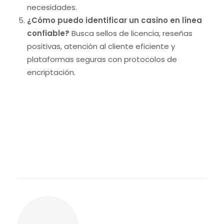
necesidades.
¿Cómo puedo identificar un casino en línea
confiable?
Busca sellos de licencia, reseñas
positivas, atención al cliente eficiente y
plataformas seguras con protocolos de
encriptación.