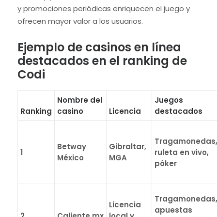
y promociones periódicas enriquecen el juego y
ofrecen mayor valor a los usuarios.
Ejemplo de casinos en línea
destacados en el ranking de
Codi
Nombre del
Juegos
Ranking
casino
Licencia
destacados
Tragamonedas
Betway
Gibraltar,
1
ruleta en vivo,
México
MGA
póker
Tragamonedas
Licencia
apuestas
2
Caliente.mx
local y