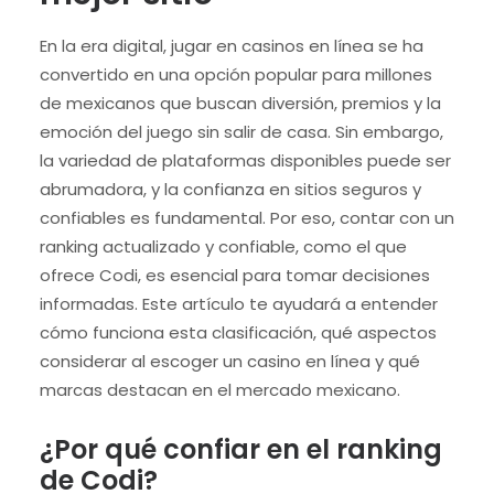
En la era digital, jugar en casinos en línea se ha
convertido en una opción popular para millones
de mexicanos que buscan diversión, premios y la
emoción del juego sin salir de casa. Sin embargo,
la variedad de plataformas disponibles puede ser
abrumadora, y la confianza en sitios seguros y
confiables es fundamental. Por eso, contar con un
ranking actualizado y confiable, como el que
ofrece Codi, es esencial para tomar decisiones
informadas. Este artículo te ayudará a entender
cómo funciona esta clasificación, qué aspectos
considerar al escoger un casino en línea y qué
marcas destacan en el mercado mexicano.
¿Por qué confiar en el ranking
de Codi?