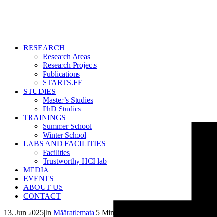
RESEARCH
Research Areas
Research Projects
Publications
STARTS.EE
STUDIES
Master’s Studies
PhD Studies
TRAININGS
Summer School
Winter School
LABS AND FACILITIES
Facilities
Trustworthy HCI lab
MEDIA
EVENTS
ABOUT US
CONTACT
13. Jun 2025
|
In
Määratlemata
|
5 Minutes