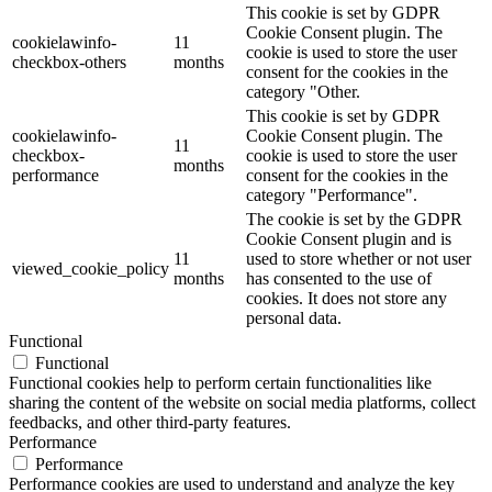
This cookie is set by GDPR
Cookie Consent plugin. The
cookielawinfo-
11
cookie is used to store the user
checkbox-others
months
consent for the cookies in the
category "Other.
This cookie is set by GDPR
cookielawinfo-
Cookie Consent plugin. The
11
checkbox-
cookie is used to store the user
months
performance
consent for the cookies in the
category "Performance".
The cookie is set by the GDPR
Cookie Consent plugin and is
11
used to store whether or not user
viewed_cookie_policy
months
has consented to the use of
cookies. It does not store any
personal data.
Functional
Functional
Functional cookies help to perform certain functionalities like
sharing the content of the website on social media platforms, collect
feedbacks, and other third-party features.
Performance
Performance
Performance cookies are used to understand and analyze the key