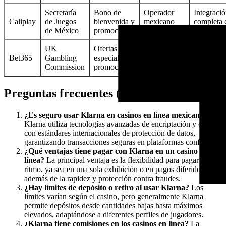
Secretaría
Bono de
Operador
Integraci
Caliplay
de Juegos
bienvenida y
mexicano
completa 
de México
promociones
confiable
Klarna
UK
Ofertas
Alta calidad
Opciones
Bet365
Gambling
especiales y
en servicio
pago con 
Commission
promociones
al cliente
disponibl
Preguntas frecuentes (FAQ)
¿Es seguro usar Klarna en casinos en línea mexicanos?
Sí,
Klarna utiliza tecnologías avanzadas de encriptación y cumple
con estándares internacionales de protección de datos,
garantizando transacciones seguras en plataformas confiables.
¿Qué ventajas tiene pagar con Klarna en un casino en
línea?
La principal ventaja es la flexibilidad para pagar a tu
ritmo, ya sea en una sola exhibición o en pagos diferidos,
además de la rapidez y protección contra fraudes.
¿Hay límites de depósito o retiro al usar Klarna?
Los
límites varían según el casino, pero generalmente Klarna
permite depósitos desde cantidades bajas hasta máximos
elevados, adaptándose a diferentes perfiles de jugadores.
¿Klarna tiene comisiones en los casinos en línea?
La