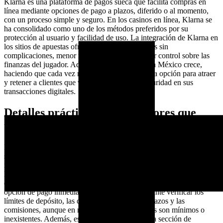
Klarna es una plataforma de pagos sueca que facilita compras en
línea mediante opciones de pago a plazos, diferido o al momento,
con un proceso simple y seguro. En los casinos en línea, Klarna se
ha consolidado como uno de los métodos preferidos por su
protección al usuario y facilidad de uso. La integración de Klarna en
los sitios de apuestas ofrece ventajas como pagos sin
complicaciones, menor riesgo de fraude y mayor control sobre las
finanzas del jugador. Además, su popularidad en México crece,
haciendo que cada vez más casinos incluyan esta opción para atraer
y retener a clientes que valoran la rapidez y seguridad en sus
transacciones digitales.
Detalles prácticos para jugadores que
usan Klarna en casinos en línea
Para los usuarios, usar Klarna en plataformas de juegos en línea es
sencillo. Primero, el jugador elige el casino que acepta Klarna como
método de pago. Luego, en la sección de depósitos, selecciona
Klarna y sigue los pasos para ingresar sus datos. La mayoría de los
casinos permiten pagar a través de Klarna en unos pocos clics, con
opción de pago inmediato o diferido. Es importante verificar los
límites de depósito, las condiciones de pago a plazos y las
comisiones, aunque en muchas plataformas estos son mínimos o
inexistentes. Además, es recomendable revisar la sección de