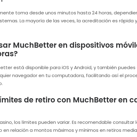
lmente toma desde unos minutos hasta 24 horas, dependiend
temas. La mayoría de las veces, la acreditación es rápida y
sar MuchBetter en dispositivos móvil
ras?
Better está disponible para iOS y Android, y también puedes
uier navegador en tu computadora, facilitando así el proce
o.
 límites de retiro con MuchBetter en c
sino, los límites pueden variar. Es recomendable consultar l
tio en relación a montos máximos y mínimos en retiros medi