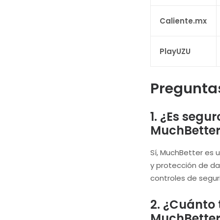
Caliente.mx
PlayUZU
Pregunta
1. ¿Es segu
MuchBetter
Sí, MuchBetter es 
y protección de da
controles de segur
2. ¿Cuánto 
MuchBetter