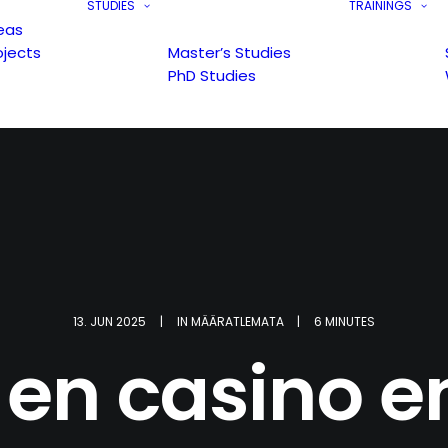
STUDIES
TRAININGS
eas
ojects
Master’s Studies
PhD Studies
13. JUN 2025
|
IN
MÄÄRATLEMATA
|
6 MINUTES
 en casino e