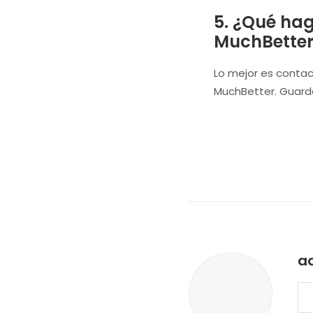
5. ¿Qué hag
MuchBetter
Lo mejor es contac
MuchBetter. Guarda
a