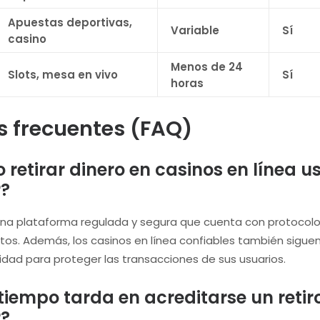
Apuestas deportivas,
Variable
Sí
casino
Menos de 24
Slots, mesa en vivo
Sí
horas
s frecuentes (FAQ)
ro retirar dinero en casinos en línea 
?
una plataforma regulada y segura que cuenta con protocolo
tos. Además, los casinos en línea confiables también siguen
idad para proteger las transacciones de sus usuarios.
tiempo tarda en acreditarse un retir
?