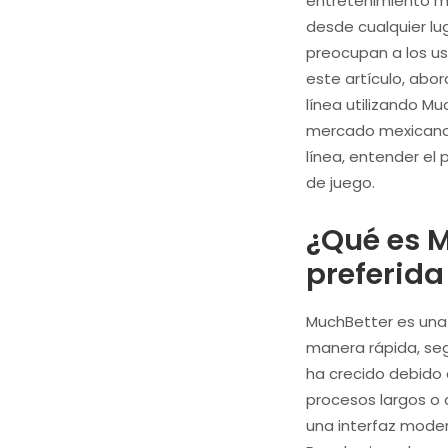
entretenimiento m
desde cualquier l
preocupan a los us
este artículo, abo
línea utilizando M
mercado mexicano.
línea, entender el
de juego.
¿Qué es M
preferida
MuchBetter es una b
manera rápida, seg
ha crecido debido 
procesos largos o 
una interfaz moder