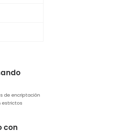
usando
s de encriptación
 estrictos
o con