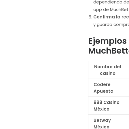
dependiendo del 
app de MuchBett
Confirma la rec
y guarda comprob
Ejemplos 
MuchBett
Nombre del
casino
Codere
Apuesta
888 Casino
México
Betway
México