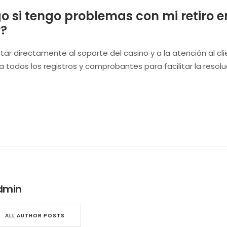
o si tengo problemas con mi retiro e
?
tar directamente al soporte del casino y a la atención al cl
 todos los registros y comprobantes para facilitar la resolu
dmin
ALL AUTHOR POSTS