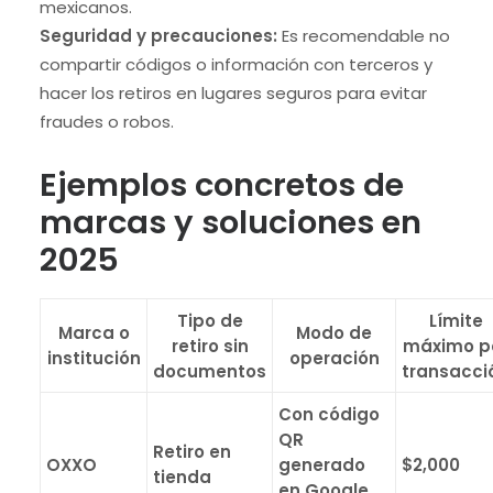
mexicanos.
Seguridad y precauciones:
Es recomendable no
compartir códigos o información con terceros y
hacer los retiros en lugares seguros para evitar
fraudes o robos.
Ejemplos concretos de
marcas y soluciones en
2025
Tipo de
Límite
Marca o
Modo de
retiro sin
máximo p
institución
operación
documentos
transacci
Con código
QR
Retiro en
OXXO
generado
$2,000
tienda
en Google