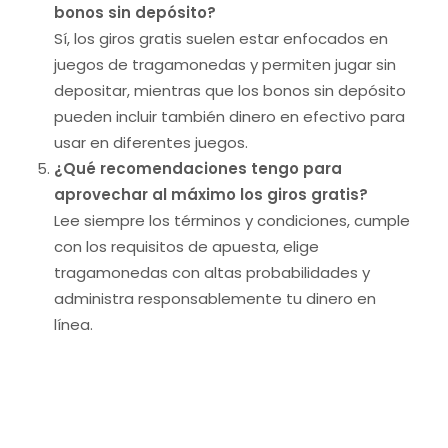
bonos sin depósito?
Sí, los giros gratis suelen estar enfocados en
juegos de tragamonedas y permiten jugar sin
depositar, mientras que los bonos sin depósito
pueden incluir también dinero en efectivo para
usar en diferentes juegos.
¿Qué recomendaciones tengo para
aprovechar al máximo los giros gratis?
Lee siempre los términos y condiciones, cumple
con los requisitos de apuesta, elige
tragamonedas con altas probabilidades y
administra responsablemente tu dinero en
línea.