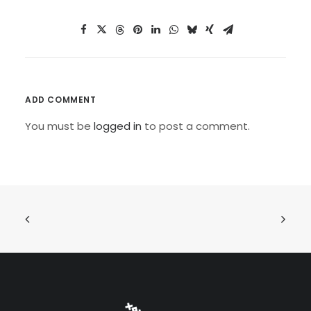
ADD COMMENT
You must be
logged in
to post a comment.