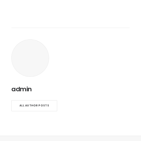
admin
ALL AUTHOR POSTS