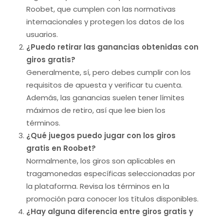
Roobet, que cumplen con las normativas
internacionales y protegen los datos de los
usuarios.
¿Puedo retirar las ganancias obtenidas con
giros gratis?
Generalmente, sí, pero debes cumplir con los
requisitos de apuesta y verificar tu cuenta.
Además, las ganancias suelen tener límites
máximos de retiro, así que lee bien los
términos.
¿Qué juegos puedo jugar con los giros
gratis en Roobet?
Normalmente, los giros son aplicables en
tragamonedas específicas seleccionadas por
la plataforma. Revisa los términos en la
promoción para conocer los títulos disponibles.
¿Hay alguna diferencia entre giros gratis y