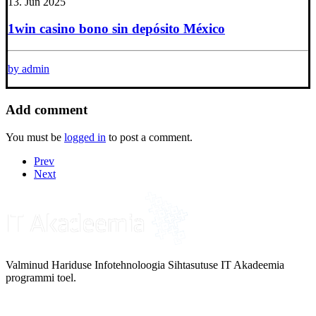
13. Jun 2025
1win casino bono sin depósito México
by admin
Add comment
You must be
logged in
to post a comment.
Prev
Next
Valminud Hariduse Infotehnoloogia Sihtasutuse IT Akadeemia
programmi toel.