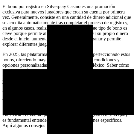
El bono por registro en Silverplay Casino es una promoción
exclusiva para nuevos jugadores que crean su cuenta por primera
vez. Generalmente, consiste en una cantidad de dinero adicional que
se acredita automáticamente tras completar el proceso de registro y,
en algunos casos, realizar un primer depósito. Este tipo de bono es
clave porque permite al usuario jugar sin arriesgar su propio dinero
desde el inicio, aumentan las probabilidades de ganar y permite
explorar diferentes juegos y apuestas.
En 2025, las plataformas de casino en línea han perfeccionado estos
bonos, ofreciendo mayor transparencia, mejores condiciones y
opciones personalizadas para los jugadores en México. Saber cómo
funciona, cuáles son sus beneficios y cómo aprovecharlo al máximo
puede marcar la diferencia en tu experiencia de juego en Silverplay
y otros sitios similares.
Detalles prácticos para maximizar el
bono por registro en Silverplay Casino
Para sacar el máximo provecho del bono por registro en Silverplay,
es fundamental entender los términos y condiciones específicos.
Aquí algunos consejos útiles: