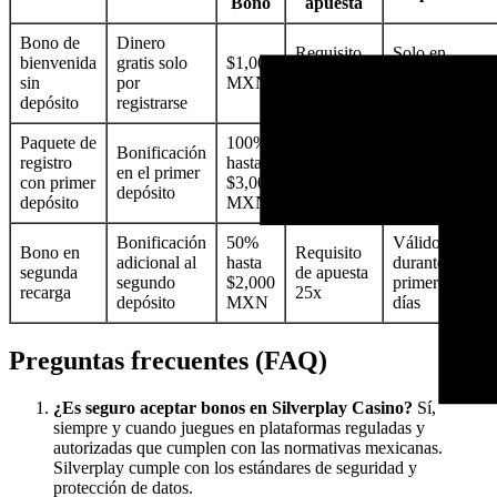
Bono
apuesta
Bono de
Dinero
Requisito
Solo en
bienvenida
gratis solo
$1,000
de apuesta
ciertos juegos
sin
por
MXN
20x
seleccionados
depósito
registrarse
Paquete de
100%
Incluye giros
Bonificación
Requisito
registro
hasta
gratis en
en el primer
de apuesta
con primer
$3,000
tragamonedas
depósito
30x
depósito
MXN
específicas
Bonificación
50%
Válido solo
Bono en
Requisito
adicional al
hasta
durante los
segunda
de apuesta
segundo
$2,000
primeros 7
recarga
25x
depósito
MXN
días
Preguntas frecuentes (FAQ)
¿Es seguro aceptar bonos en Silverplay Casino?
Sí,
siempre y cuando juegues en plataformas reguladas y
autorizadas que cumplen con las normativas mexicanas.
Silverplay cumple con los estándares de seguridad y
protección de datos.