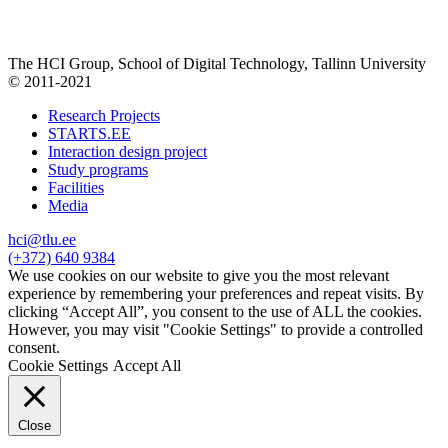
The HCI Group, School of Digital Technology, Tallinn University
© 2011-2021
Research Projects
STARTS.EE
Interaction design project
Study programs
Facilities
Media
hci@tlu.ee
(+372) 640 9384
We use cookies on our website to give you the most relevant
experience by remembering your preferences and repeat visits. By
clicking “Accept All”, you consent to the use of ALL the cookies.
However, you may visit "Cookie Settings" to provide a controlled
consent.
Cookie Settings
Accept All
Close