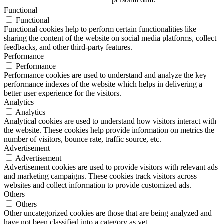
Functional
Functional
Functional cookies help to perform certain functionalities like
sharing the content of the website on social media platforms, collect
feedbacks, and other third-party features.
Performance
Performance
Performance cookies are used to understand and analyze the key
performance indexes of the website which helps in delivering a
better user experience for the visitors.
Analytics
Analytics
Analytical cookies are used to understand how visitors interact with
the website. These cookies help provide information on metrics the
number of visitors, bounce rate, traffic source, etc.
Advertisement
Advertisement
Advertisement cookies are used to provide visitors with relevant ads
and marketing campaigns. These cookies track visitors across
websites and collect information to provide customized ads.
Others
Others
Other uncategorized cookies are those that are being analyzed and
have not been classified into a category as yet.