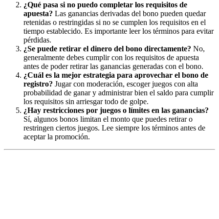
¿Qué pasa si no puedo completar los requisitos de
apuesta?
Las ganancias derivadas del bono pueden quedar
retenidas o restringidas si no se cumplen los requisitos en el
tiempo establecido. Es importante leer los términos para evitar
pérdidas.
¿Se puede retirar el dinero del bono directamente?
No,
generalmente debes cumplir con los requisitos de apuesta
antes de poder retirar las ganancias generadas con el bono.
¿Cuál es la mejor estrategia para aprovechar el bono de
registro?
Jugar con moderación, escoger juegos con alta
probabilidad de ganar y administrar bien el saldo para cumplir
los requisitos sin arriesgar todo de golpe.
¿Hay restricciones por juegos o límites en las ganancias?
Sí, algunos bonos limitan el monto que puedes retirar o
restringen ciertos juegos. Lee siempre los términos antes de
aceptar la promoción.