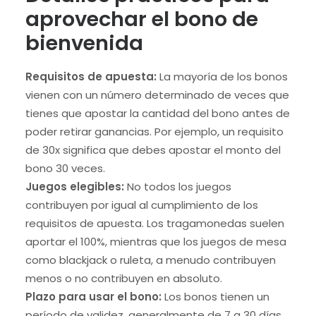
aprovechar el bono de
bienvenida
Requisitos de apuesta:
La mayoría de los bonos
vienen con un número determinado de veces que
tienes que apostar la cantidad del bono antes de
poder retirar ganancias. Por ejemplo, un requisito
de 30x significa que debes apostar el monto del
bono 30 veces.
Juegos elegibles:
No todos los juegos
contribuyen por igual al cumplimiento de los
requisitos de apuesta. Los tragamonedas suelen
aportar el 100%, mientras que los juegos de mesa
como blackjack o ruleta, a menudo contribuyen
menos o no contribuyen en absoluto.
Plazo para usar el bono:
Los bonos tienen un
período de validez, generalmente de 7 a 30 días.