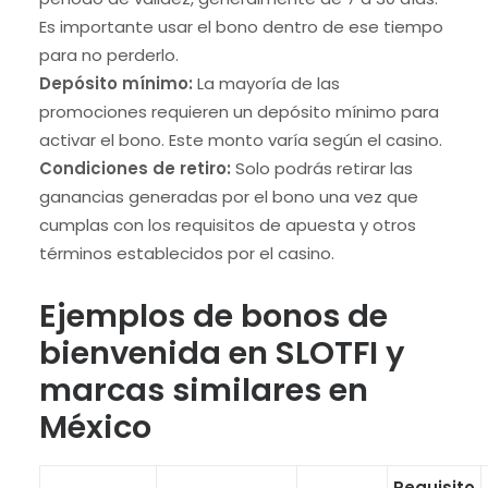
Es importante usar el bono dentro de ese tiempo
para no perderlo.
Depósito mínimo:
La mayoría de las
promociones requieren un depósito mínimo para
activar el bono. Este monto varía según el casino.
Condiciones de retiro:
Solo podrás retirar las
ganancias generadas por el bono una vez que
cumplas con los requisitos de apuesta y otros
términos establecidos por el casino.
Ejemplos de bonos de
bienvenida en SLOTFI y
marcas similares en
México
Requisito