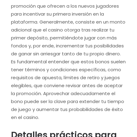
promoción que ofrecen a los nuevos jugadores
para incentivar su primera inversión en la
plataforma. Generalmente, consiste en un monto
adicional que el casino otorga tras realizar tu
primer depósito, permitiéndote jugar con más
fondos y, por ende, incrementar tus posibilidades
de ganar sin arriesgar tanto de tu propio dinero.
Es fundamental entender que estos bonos suelen
tener términos y condiciones específicas, como
requisitos de apuesta, límites de retiro y juegos
elegibles, que conviene revisar antes de aceptar
la promoción. Aprovechar adecuadamente el
bono puede ser la clave para extender tu tiempo
de juego y aumentar tus probabilidades de éxito
en el casino.
Detalles prácticos para