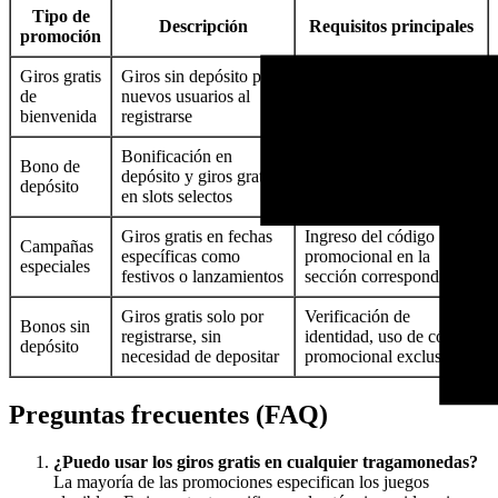
Tipo de
Descripción
Requisitos principales
promoción
Giros gratis
Giros sin depósito para
Registro completo,
de
nuevos usuarios al
verificar identidad, uso
bienvenida
registrarse
de código promocional
Bonificación en
Mínimo depósito,
Bono de
depósito y giros gratis
código promocional y
depósito
en slots selectos
apuesta x35
Giros gratis en fechas
Ingreso del código
Campañas
específicas como
promocional en la
especiales
festivos o lanzamientos
sección correspondiente
Giros gratis solo por
Verificación de
Bonos sin
registrarse, sin
identidad, uso de código
depósito
necesidad de depositar
promocional exclusivo
Preguntas frecuentes (FAQ)
¿Puedo usar los giros gratis en cualquier tragamonedas?
La mayoría de las promociones especifican los juegos