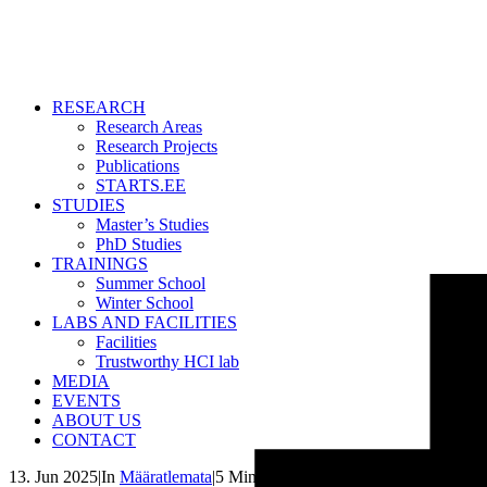
RESEARCH
Research Areas
Research Projects
Publications
STARTS.EE
STUDIES
Master’s Studies
PhD Studies
TRAININGS
Summer School
Winter School
LABS AND FACILITIES
Facilities
Trustworthy HCI lab
MEDIA
EVENTS
ABOUT US
CONTACT
13. Jun 2025
|
In
Määratlemata
|
5 Minutes