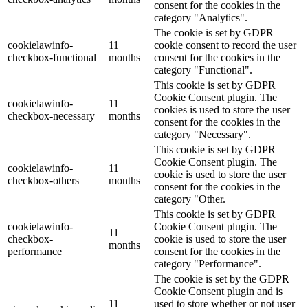
consent for the cookies in the
category "Analytics".
The cookie is set by GDPR
cookielawinfo-
11
cookie consent to record the user
checkbox-functional
months
consent for the cookies in the
category "Functional".
This cookie is set by GDPR
Cookie Consent plugin. The
cookielawinfo-
11
cookies is used to store the user
checkbox-necessary
months
consent for the cookies in the
category "Necessary".
This cookie is set by GDPR
Cookie Consent plugin. The
cookielawinfo-
11
cookie is used to store the user
checkbox-others
months
consent for the cookies in the
category "Other.
This cookie is set by GDPR
cookielawinfo-
Cookie Consent plugin. The
11
checkbox-
cookie is used to store the user
months
performance
consent for the cookies in the
category "Performance".
The cookie is set by the GDPR
Cookie Consent plugin and is
11
used to store whether or not user