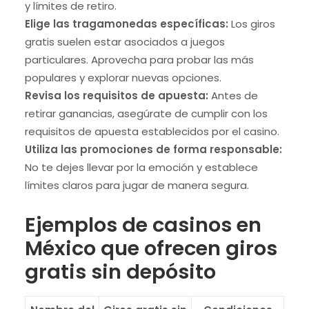
y límites de retiro.
Elige las tragamonedas específicas:
Los giros
gratis suelen estar asociados a juegos
particulares. Aprovecha para probar las más
populares y explorar nuevas opciones.
Revisa los requisitos de apuesta:
Antes de
retirar ganancias, asegúrate de cumplir con los
requisitos de apuesta establecidos por el casino.
Utiliza las promociones de forma responsable:
No te dejes llevar por la emoción y establece
límites claros para jugar de manera segura.
Ejemplos de casinos en
México que ofrecen giros
gratis sin depósito