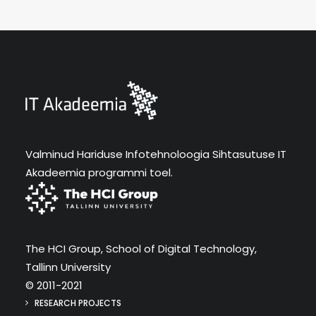
Valminud Hariduse Infotehnoloogia Sihtasutuse IT
Akadeemia programmi toel.
The HCI Group, School of Digital Technology,
Tallinn University
© 2011-2021
RESEARCH PROJECTS