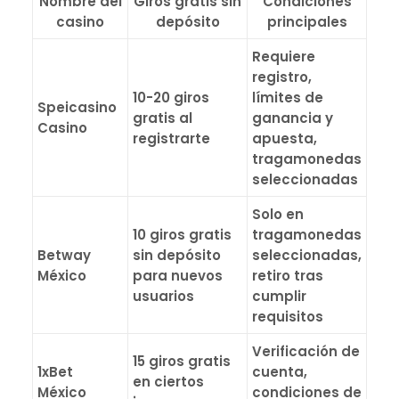
Nombre del
Giros gratis sin
Condiciones
casino
depósito
principales
Requiere
registro,
10-20 giros
límites de
Speicasino
gratis al
ganancia y
Casino
registrarte
apuesta,
tragamonedas
seleccionadas
Solo en
10 giros gratis
tragamonedas
Betway
sin depósito
seleccionadas,
México
para nuevos
retiro tras
usuarios
cumplir
requisitos
Verificación de
15 giros gratis
1xBet
cuenta,
en ciertos
México
condiciones de