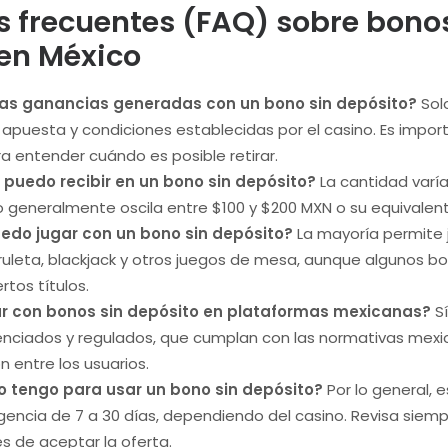
 frecuentes (FAQ) sobre bonos
en México
 las ganancias generadas con un bono sin depósito?
Sol
e apuesta y condiciones establecidas por el casino. Es import
ra entender cuándo es posible retirar.
 puedo recibir en un bono sin depósito?
La cantidad varía
 generalmente oscila entre $100 y $200 MXN o su equivalente
edo jugar con un bono sin depósito?
La mayoría permite 
uleta, blackjack y otros juegos de mesa, aunque algunos b
rtos títulos.
ar con bonos sin depósito en plataformas mexicanas?
Sí
icenciados y regulados, que cumplan con las normativas mex
 entre los usuarios.
 tengo para usar un bono sin depósito?
Por lo general, 
gencia de 7 a 30 días, dependiendo del casino. Revisa siemp
s de aceptar la oferta.