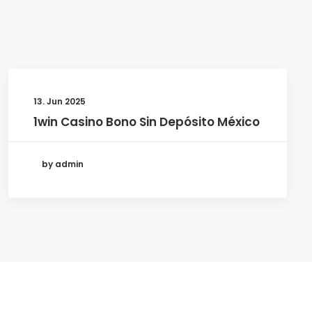
13. Jun 2025
1win Casino Bono Sin Depósito México
by admin