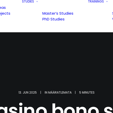
STUDIES
TRAININGS
eas
ojects
Master’s Studies
PhD Studies
13. JUN 2025
|
IN
MÄÄRATLEMATA
|
5 MINUTES
asino bono s