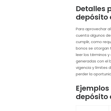
Detalles 
depósito 
Para aprovechar al
cuenta algunos det
cumplir, como requ
bonos se otorgan t
leer los términos 
generadas con el 
vigencia y límites 
perder la oportuni
Ejemplos 
depósito 