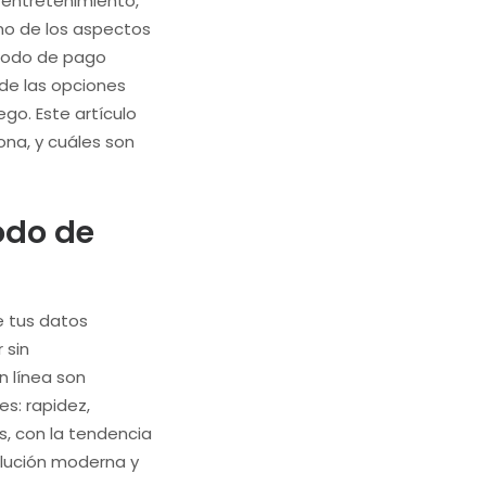
 entretenimiento,
no de los aspectos
étodo de pago
 de las opciones
go. Este artículo
ona, y cuáles son
odo de
e tus datos
 sin
n línea son
s: rapidez,
s, con la tendencia
olución moderna y