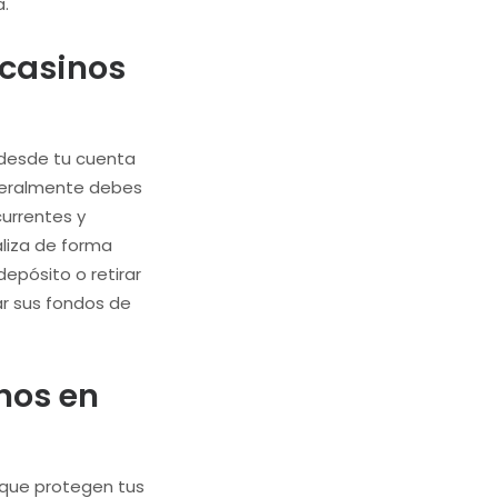
a.
 casinos
 desde tu cuenta
eneralmente debes
currentes y
aliza de forma
epósito o retirar
ar sus fondos de
inos en
 que protegen tus