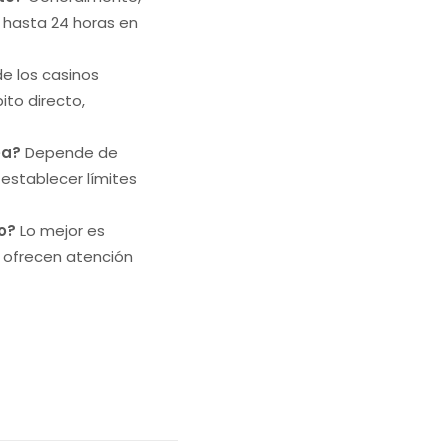
 hasta 24 horas en
de los casinos
to directo,
ea?
Depende de
establecer límites
o?
Lo mejor es
s ofrecen atención