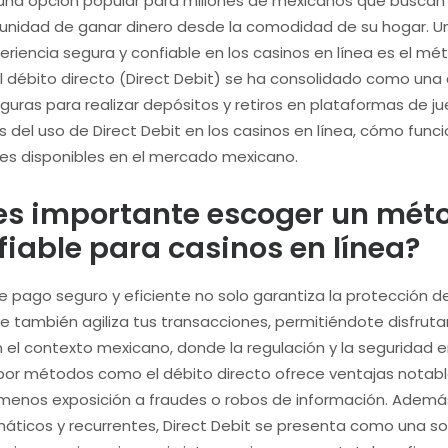
 una opción popular para millones de mexicanos que buscan
tunidad de ganar dinero desde la comodidad de su hogar. U
eriencia segura y confiable en los casinos en línea es el m
 el débito directo (Direct Debit) se ha consolidado como una
uras para realizar depósitos y retiros en plataformas de jue
s del uso de Direct Debit en los casinos en línea, cómo funci
es disponibles en el mercado mexicano.
es importante escoger un mét
iable para casinos en línea?
e pago seguro y eficiente no solo garantiza la protección d
ue también agiliza tus transacciones, permitiéndote disfrutar
 el contexto mexicano, donde la regulación y la seguridad e
 por métodos como el débito directo ofrece ventajas notable
y menos exposición a fraudes o robos de información. Ademá
áticos y recurrentes, Direct Debit se presenta como una s