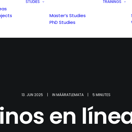
STUDIES
TRAININGS
eas
ojects
Master’s Studies
PhD Studies
13. JUN 2025
|
IN
MÄÄRATLEMATA
|
5 MINUTES
inos en línea