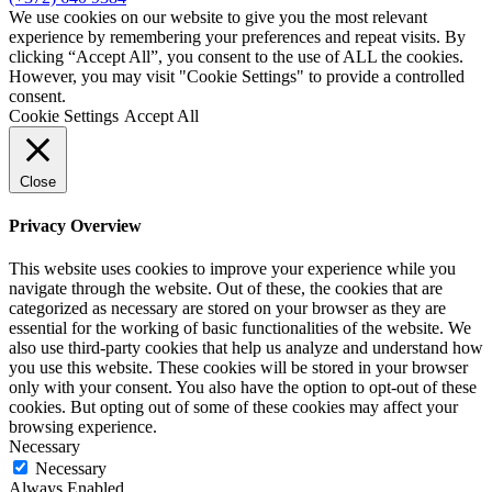
We use cookies on our website to give you the most relevant
experience by remembering your preferences and repeat visits. By
clicking “Accept All”, you consent to the use of ALL the cookies.
However, you may visit "Cookie Settings" to provide a controlled
consent.
Cookie Settings
Accept All
Close
Privacy Overview
This website uses cookies to improve your experience while you
navigate through the website. Out of these, the cookies that are
categorized as necessary are stored on your browser as they are
essential for the working of basic functionalities of the website. We
also use third-party cookies that help us analyze and understand how
you use this website. These cookies will be stored in your browser
only with your consent. You also have the option to opt-out of these
cookies. But opting out of some of these cookies may affect your
browsing experience.
Necessary
Necessary
Always Enabled