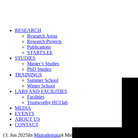
RESEARCH
Research Areas
Research Projects
Publications
STARTS.EE
STUDIES
Master’s Studies
PhD Studies
TRAININGS
Summer School
Winter School
LABS AND FACILITIES
Facilities
Trustworthy HCI lab
MEDIA
EVENTS
ABOUT US
CONTACT
13. Jun 2025
|
In
Määratlemata
|
4 Minutes