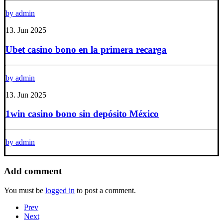
by admin
13. Jun 2025
Ubet casino bono en la primera recarga
by admin
13. Jun 2025
1win casino bono sin depósito México
by admin
Add comment
You must be
logged in
to post a comment.
Prev
Next