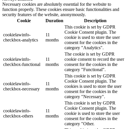
Necessary cookies are absolutely essential for the website to
function properly. These cookies ensure basic functionalities and
security features of the website, anonymously.
Cookie
Duration
Description
This cookie is set by GDPR
Cookie Consent plugin. The
cookielawinfo-
11
cookie is used to store the user
checkbox-analytics
months
consent for the cookies in the
category "Analytics".
The cookie is set by GDPR
cookielawinfo-
11
cookie consent to record the user
checkbox-functional
months
consent for the cookies in the
category "Functional".
This cookie is set by GDPR
Cookie Consent plugin. The
cookielawinfo-
11
cookies is used to store the user
checkbox-necessary
months
consent for the cookies in the
category "Necessary".
This cookie is set by GDPR
Cookie Consent plugin. The
cookielawinfo-
11
cookie is used to store the user
checkbox-others
months
consent for the cookies in the
category "Other.