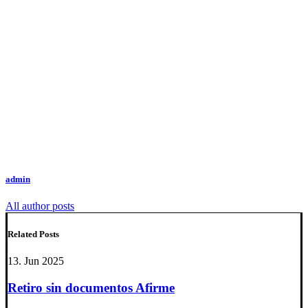
admin
All author posts
Related Posts
13. Jun 2025
Retiro sin documentos Afirme