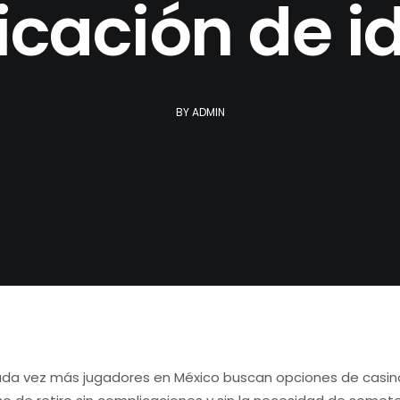
ficación de 
BY
ADMIN
cada vez más jugadores en México buscan opciones de casin