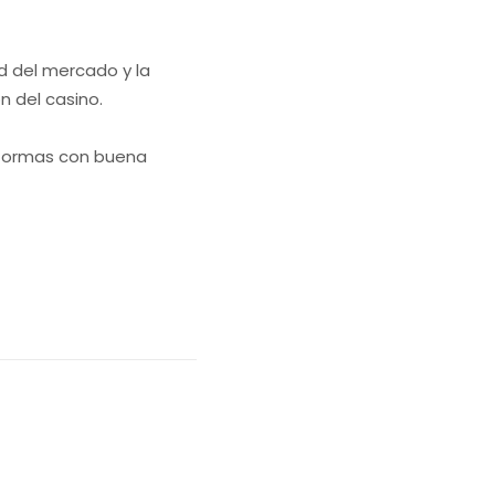
ad del mercado y la
n del casino.
ataformas con buena