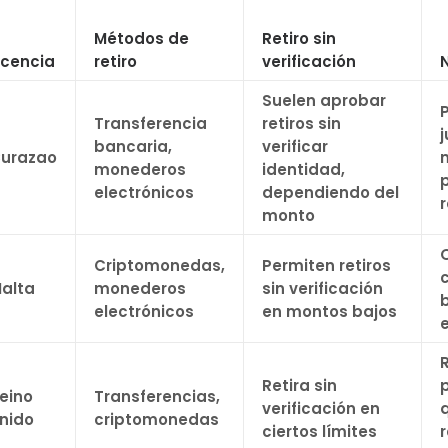
Métodos de
Retiro sin
icencia
retiro
verificación
Suelen aprobar
Transferencia
retiros sin
bancaria,
verificar
urazao
monederos
identidad,
electrónicos
dependiendo del
monto
Criptomonedas,
Permiten retiros
alta
monederos
sin verificación
b
electrónicos
en montos bajos
Retira sin
eino
Transferencias,
verificación en
nido
criptomonedas
ciertos límites