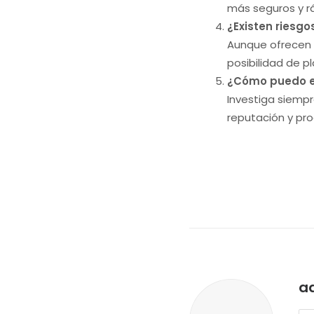
más seguros y r
¿Existen riesgo
Aunque ofrecen m
posibilidad de p
¿Cómo puedo evi
Investiga siempr
reputación y pr
a