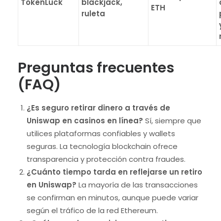
TokenLuck
blackjack,
ETH
ruleta
Preguntas frecuentes
(FAQ)
¿Es seguro retirar dinero a través de
Uniswap en casinos en línea?
Sí, siempre que
utilices plataformas confiables y wallets
seguras. La tecnología blockchain ofrece
transparencia y protección contra fraudes.
¿Cuánto tiempo tarda en reflejarse un retiro
en Uniswap?
La mayoría de las transacciones
se confirman en minutos, aunque puede variar
según el tráfico de la red Ethereum.