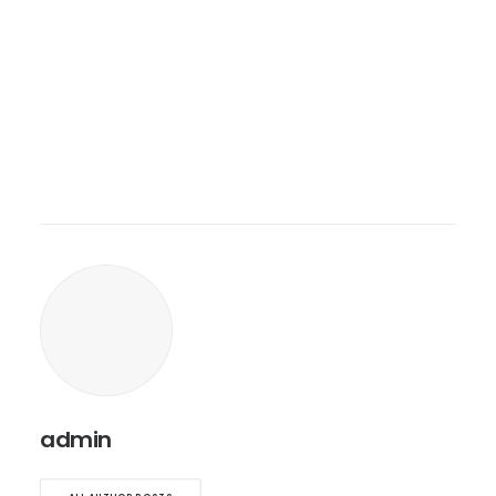
admin