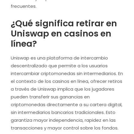
frecuentes.
¿Qué significa retirar en
Uniswap en casinos en
línea?
Uniswap es una plataforma de intercambio
descentralizado que permite a los usuarios
intercambiar criptomonedas sin intermediarios. En
el contexto de los casinos en línea, ofrecer retiros
a través de Uniswap implica que los jugadores
pueden transferir sus ganancias en
criptomonedas directamente a su cartera digital,
sin intermediarios bancarios tradicionales. Esto
garantiza mayor independencia, rapidez en las
transacciones y mayor control sobre los fondos.