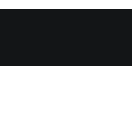
BY
ADMIN