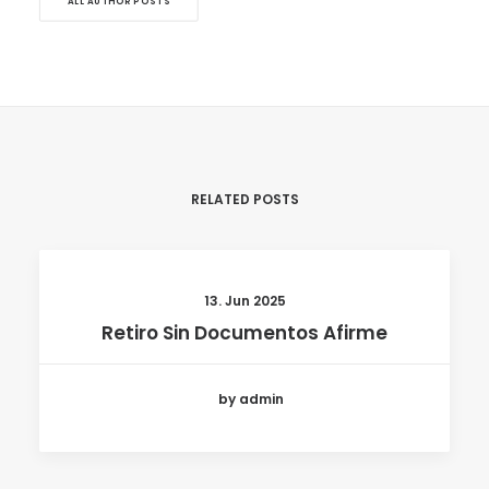
ALL AUTHOR POSTS
RELATED POSTS
13. Jun 2025
Retiro Sin Documentos Afirme
by admin