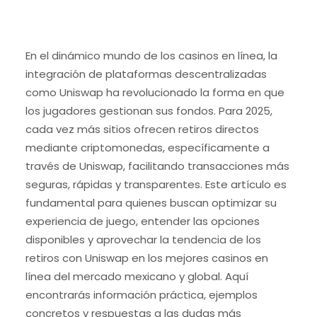
En el dinámico mundo de los casinos en línea, la
integración de plataformas descentralizadas
como Uniswap ha revolucionado la forma en que
los jugadores gestionan sus fondos. Para 2025,
cada vez más sitios ofrecen retiros directos
mediante criptomonedas, específicamente a
través de Uniswap, facilitando transacciones más
seguras, rápidas y transparentes. Este artículo es
fundamental para quienes buscan optimizar su
experiencia de juego, entender las opciones
disponibles y aprovechar la tendencia de los
retiros con Uniswap en los mejores casinos en
línea del mercado mexicano y global. Aquí
encontrarás información práctica, ejemplos
concretos y respuestas a las dudas más