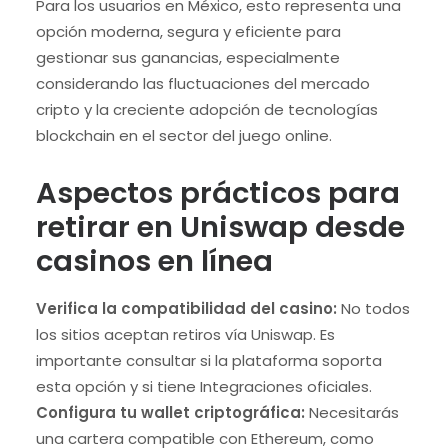
Para los usuarios en México, esto representa una
opción moderna, segura y eficiente para
gestionar sus ganancias, especialmente
considerando las fluctuaciones del mercado
cripto y la creciente adopción de tecnologías
blockchain en el sector del juego online.
Aspectos prácticos para
retirar en Uniswap desde
casinos en línea
Verifica la compatibilidad del casino:
No todos
los sitios aceptan retiros vía Uniswap. Es
importante consultar si la plataforma soporta
esta opción y si tiene Integraciones oficiales.
Configura tu wallet criptográfica:
Necesitarás
una cartera compatible con Ethereum, como