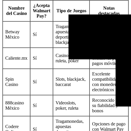
¿Acepta
Nombre
Notas
Walmart
Tipo de Juegos
del Casino
destacadas
Pay?
Tragamonedas,
Seguridad y
Betway
apuestas
Sí
variedad en
México
deportivas,
métodos de pago
blackjack
Promociones
Casino en vivo,
Caliente.mx
Sí
exclusivas para
ruleta, póker
pagos móviles
Excelente
Spin
Slots, blackjack,
compatibilidad
Sí
Casino
baccarat
con monederos
electrónicos
Reconocido por
888casino
Videoslots,
Sí
su fiabilidad y
México
poker, ruleta
bonos
Tragamonedas,
Opciones de pago
Codere
apuestas
Sí
con Walmart Pay