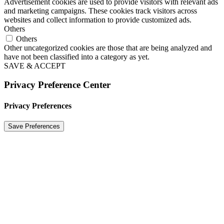
Advertisement cookies are used to provide visitors with relevant ads
and marketing campaigns. These cookies track visitors across
websites and collect information to provide customized ads.
Others
Others
Other uncategorized cookies are those that are being analyzed and
have not been classified into a category as yet.
SAVE & ACCEPT
Privacy Preference Center
Privacy Preferences