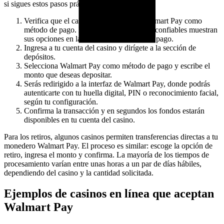
si sigues estos pasos prácticos:
Verifica que el casino en línea acepte Walmart Pay como
método de pago. La mayoría de los sitios confiables muestran
sus opciones en la sección de métodos de pago.
Ingresa a tu cuenta del casino y dirígete a la sección de
depósitos.
Selecciona Walmart Pay como método de pago y escribe el
monto que deseas depositar.
Serás redirigido a la interfaz de Walmart Pay, donde podrás
autenticarte con tu huella digital, PIN o reconocimiento facial,
según tu configuración.
Confirma la transacción y en segundos los fondos estarán
disponibles en tu cuenta del casino.
Para los retiros, algunos casinos permiten transferencias directas a tu
monedero Walmart Pay. El proceso es similar: escoge la opción de
retiro, ingresa el monto y confirma. La mayoría de los tiempos de
procesamiento varían entre unas horas a un par de días hábiles,
dependiendo del casino y la cantidad solicitada.
Ejemplos de casinos en línea que aceptan
Walmart Pay