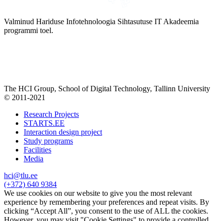
Valminud Hariduse Infotehnoloogia Sihtasutuse IT Akadeemia
programmi toel.
The HCI Group, School of Digital Technology, Tallinn University
© 2011-2021
Research Projects
STARTS.EE
Interaction design project
Study programs
Facilities
Media
hci@tlu.ee
(+372) 640 9384
We use cookies on our website to give you the most relevant
experience by remembering your preferences and repeat visits. By
clicking “Accept All”, you consent to the use of ALL the cookies.
However, you may visit "Cookie Settings" to provide a controlled