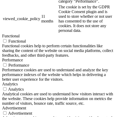
category "Performance".
The cookie is set by the GDPR
Cookie Consent plugin and is
11
used to store whether or not user
viewed_cookie_policy
months
has consented to the use of
cookies. It does not store any
personal data.
Functional
Functional
Functional cookies help to perform certain functionalities like
sharing the content of the website on social media platforms, collect
feedbacks, and other third-party features.
Performance
Performance
Performance cookies are used to understand and analyze the key
performance indexes of the website which helps in delivering a
better user experience for the visitors.
Analytics
Analytics
Analytical cookies are used to understand how visitors interact with
the website. These cookies help provide information on metrics the
number of visitors, bounce rate, traffic source, etc.
Advertisement
Advertisement