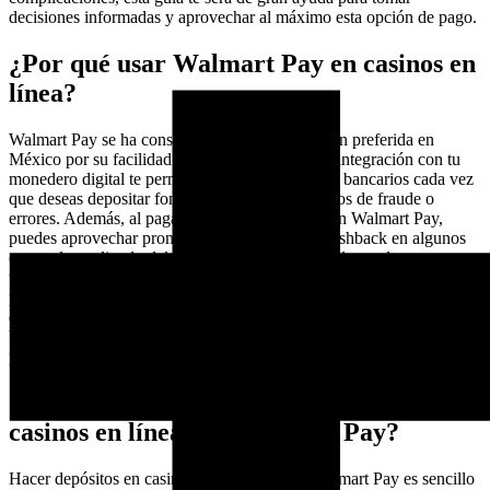
decisiones informadas y aprovechar al máximo esta opción de pago.
¿Por qué usar Walmart Pay en casinos en
línea?
Walmart Pay se ha consolidado como una opción preferida en
México por su facilidad de uso y seguridad. La integración con tu
monedero digital te permite evitar ingresar datos bancarios cada vez
que deseas depositar fondos, minimizando riesgos de fraude o
errores. Además, al pagar en casinos en línea con Walmart Pay,
puedes aprovechar promociones exclusivas o cashback en algunos
casos, dependiendo del establecimiento. La rapidez en las
transacciones también significa menos tiempo en espera, más tiempo
para jugar y disfrutar. Con su compatibilidad en múltiples
dispositivos, es una opción moderna y confiable para quienes
buscan comodidad y protección en sus movimientos financieros en
plataformas de azar en línea.
¿Cómo realizar depósitos y retiros en
casinos en línea con Walmart Pay?
Hacer depósitos en casinos en línea usando Walmart Pay es sencillo