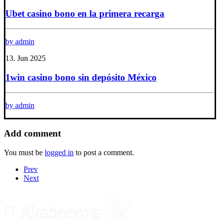
Ubet casino bono en la primera recarga
by admin
13. Jun 2025
1win casino bono sin depósito México
by admin
Add comment
You must be
logged in
to post a comment.
Prev
Next