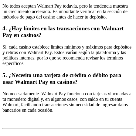
No todos aceptan Walmart Pay todavía, pero la tendencia muestra
un crecimiento acelerado. Es importante verificar en la sección de
métodos de pago del casino antes de hacer tu depósito.
4. ¿Hay límites en las transacciones con Walmart
Pay en casinos?
Sí, cada casino establece límites mínimos y máximos para depósitos
y retiros con Walmart Pay. Estos varían según la plataforma y las
políticas internas, por lo que se recomienda revisar los términos
específicos.
5. ¿Necesito una tarjeta de crédito o débito para
usar Walmart Pay en casinos?
No necesariamente. Walmart Pay funciona con tarjetas vinculadas a
tu monedero digital y, en algunos casos, con saldo en tu cuenta
Walmart, facilitando transacciones sin necesidad de ingresar datos
bancarios en cada ocasión.