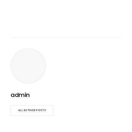
admin
ALL AUTHOR POSTS