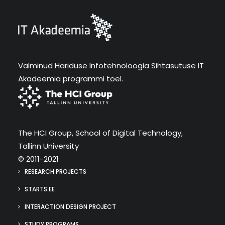
Valminud Hariduse Infotehnoloogia Sihtasutuse IT
Akadeemia programmi toel.
The HCI Group, School of Digital Technology,
Tallinn University
© 2011-2021
RESEARCH PROJECTS
STARTS.EE
INTERACTION DESIGN PROJECT
STUDY PROGRAMS