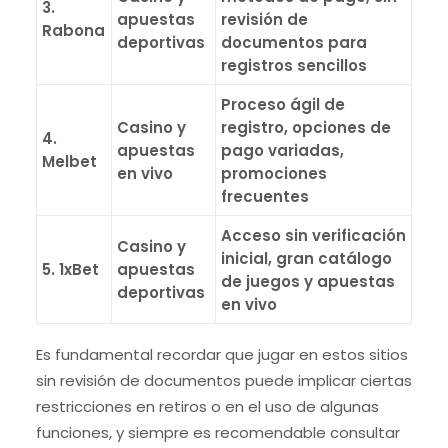
3.
apuestas
revisión de
Rabona
deportivas
documentos para
registros sencillos
Proceso ágil de
Casino y
registro, opciones de
4.
apuestas
pago variadas,
Melbet
en vivo
promociones
frecuentes
Acceso sin verificación
Casino y
inicial, gran catálogo
5. 1xBet
apuestas
de juegos y apuestas
deportivas
en vivo
Es fundamental recordar que jugar en estos sitios
sin revisión de documentos puede implicar ciertas
restricciones en retiros o en el uso de algunas
funciones, y siempre es recomendable consultar