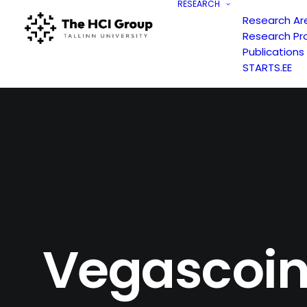
RESEARCH
Research Ar
Research Pr
Publications
STARTS.EE
Vegascoin 