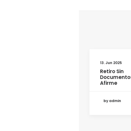
13. Jun 2025
Retiro Sin
Documento
Afirme
by admin