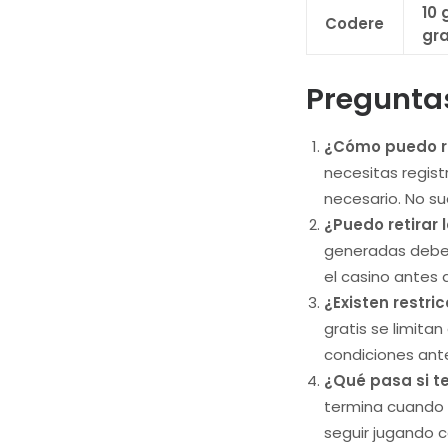
10 
Codere
gra
Pregunta
¿Cómo puedo re
necesitas registr
necesario. No su
¿Puedo retirar 
generadas deben
el casino antes 
¿Existen restri
gratis se limita
condiciones ant
¿Qué pasa si t
termina cuando s
seguir jugando c