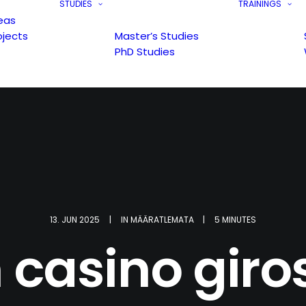
STUDIES
TRAININGS
eas
ojects
Master’s Studies
PhD Studies
13. JUN 2025
|
IN
MÄÄRATLEMATA
|
5 MINUTES
casino giros