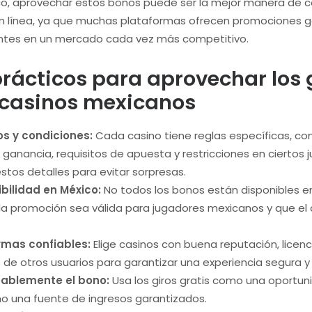
co, aprovechar estos bonos puede ser la mejor manera de 
n línea, ya que muchas plataformas ofrecen promociones 
entes en un mercado cada vez más competitivo.
prácticos para aprovechar los 
 casinos mexicanos
os y condiciones:
Cada casino tiene reglas específicas, c
de ganancia, requisitos de apuesta y restricciones en ciertos 
stos detalles para evitar sorpresas.
ibilidad en México:
No todos los bonos están disponibles en
a promoción sea válida para jugadores mexicanos y que el
rmas confiables:
Elige casinos con buena reputación, licenc
s de otros usuarios para garantizar una experiencia segura y
ablemente el bono:
Usa los giros gratis como una oportu
omo una fuente de ingresos garantizados.