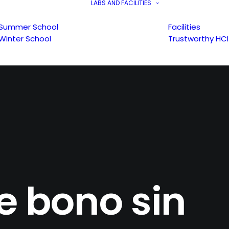
LABS AND FACILITIES
Summer School
Facilities
Winter School
Trustworthy HCI
e bono sin