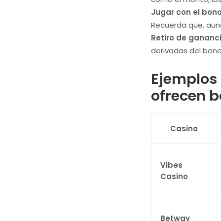
Jugar con el bono
Recuerda que, aunqu
Retiro de gananci
derivadas del bono
Ejemplos 
ofrecen b
Casino
Vibes
Casino
Betway