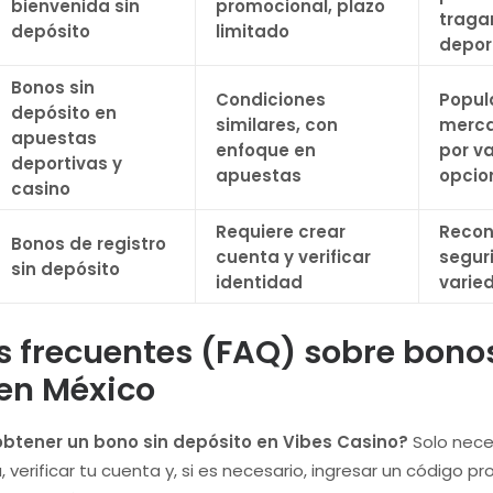
bienvenida sin
promocional, plazo
traga
depósito
limitado
depor
Bonos sin
Condiciones
Popula
depósito en
similares, con
merc
apuestas
enfoque en
por v
deportivas y
apuestas
opcio
casino
Requiere crear
Recon
Bonos de registro
cuenta y verificar
segur
sin depósito
identidad
varie
 frecuentes (FAQ) sobre bonos
en México
tener un bono sin depósito en Vibes Casino?
Solo neces
, verificar tu cuenta y, si es necesario, ingresar un código p