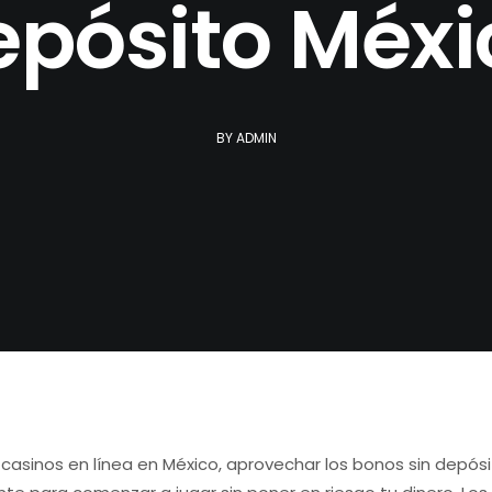
epósito Méxi
BY
ADMIN
 casinos en línea en México, aprovechar los bonos sin depós