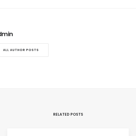
dmin
ALL AUTHOR POSTS
RELATED POSTS