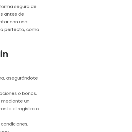
 forma segura de
des antes de
ontar con una
tio perfecto, como
in
nea, asegurándote
mociones o bonos.
o mediante un
nte el registro o
 condiciones,
bono.