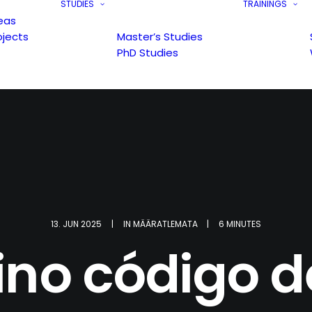
STUDIES
TRAININGS
eas
ojects
Master’s Studies
PhD Studies
13. JUN 2025
|
IN
MÄÄRATLEMATA
|
6 MINUTES
ino código d