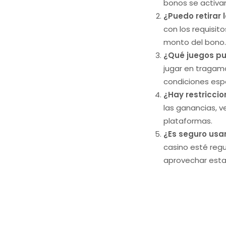
bonos se activa
¿Puedo retirar
con los requisit
monto del bono.
¿Qué juegos pu
jugar en tragamo
condiciones espe
¿Hay restriccio
las ganancias, v
plataformas.
¿Es seguro usar
casino esté regu
aprovechar esta