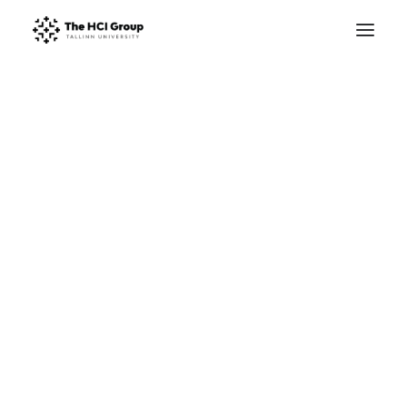
Research Areas
Research Projects
Publications
STARTS.EE
Master’s Studies
PhD Studies
Summer School
13. JUN 2025
|
IN
MÄÄRATLEMATA
|
5 MINUTES
Winter School
Vulkan bet casino
Facilities
giros gratis por
Trustworthy HCI lab
registro