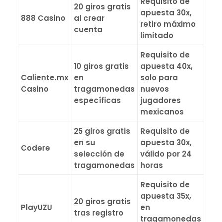
Requisito de
20 giros gratis
apuesta 30x,
888 Casino
al crear
retiro máximo
cuenta
limitado
Requisito de
10 giros gratis
apuesta 40x,
Caliente.mx
en
solo para
Casino
tragamonedas
nuevos
específicas
jugadores
mexicanos
25 giros gratis
Requisito de
en su
apuesta 30x,
Codere
selección de
válido por 24
tragamonedas
horas
Requisito de
apuesta 35x,
20 giros gratis
PlayUZU
en
tras registro
tragamonedas