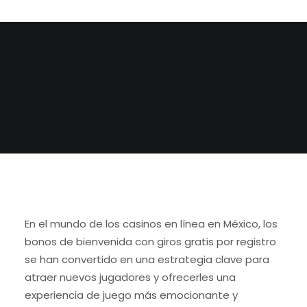
BY
ADMIN
En el mundo de los casinos en línea en México, los
bonos de bienvenida con giros gratis por registro
se han convertido en una estrategia clave para
atraer nuevos jugadores y ofrecerles una
experiencia de juego más emocionante y