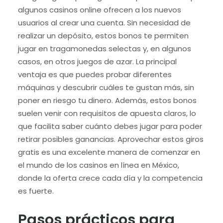
algunos casinos online ofrecen a los nuevos
usuarios al crear una cuenta. Sin necesidad de
realizar un depósito, estos bonos te permiten
jugar en tragamonedas selectas y, en algunos
casos, en otros juegos de azar. La principal
ventaja es que puedes probar diferentes
máquinas y descubrir cuáles te gustan más, sin
poner en riesgo tu dinero. Además, estos bonos
suelen venir con requisitos de apuesta claros, lo
que facilita saber cuánto debes jugar para poder
retirar posibles ganancias. Aprovechar estos giros
gratis es una excelente manera de comenzar en
el mundo de los casinos en línea en México,
donde la oferta crece cada día y la competencia
es fuerte.
Pasos prácticos para