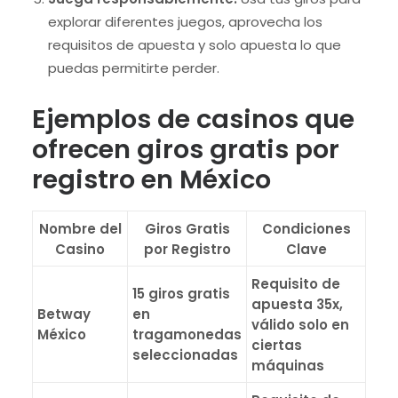
explorar diferentes juegos, aprovecha los
requisitos de apuesta y solo apuesta lo que
puedas permitirte perder.
Ejemplos de casinos que
ofrecen giros gratis por
registro en México
Nombre del
Giros Gratis
Condiciones
Casino
por Registro
Clave
Requisito de
15 giros gratis
apuesta 35x,
Betway
en
válido solo en
México
tragamonedas
ciertas
seleccionadas
máquinas