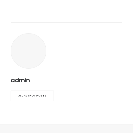
admin
ALL AUTHOR POSTS