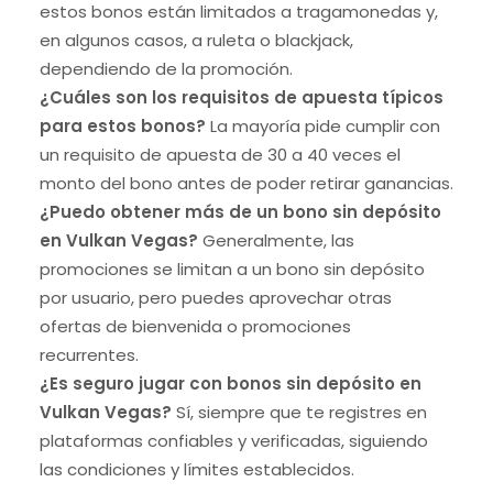
estos bonos están limitados a tragamonedas y,
en algunos casos, a ruleta o blackjack,
dependiendo de la promoción.
¿Cuáles son los requisitos de apuesta típicos
para estos bonos?
La mayoría pide cumplir con
un requisito de apuesta de 30 a 40 veces el
monto del bono antes de poder retirar ganancias.
¿Puedo obtener más de un bono sin depósito
en Vulkan Vegas?
Generalmente, las
promociones se limitan a un bono sin depósito
por usuario, pero puedes aprovechar otras
ofertas de bienvenida o promociones
recurrentes.
¿Es seguro jugar con bonos sin depósito en
Vulkan Vegas?
Sí, siempre que te registres en
plataformas confiables y verificadas, siguiendo
las condiciones y límites establecidos.