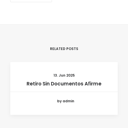
RELATED POSTS
13. Jun 2025
Retiro Sin Documentos Afirme
by admin