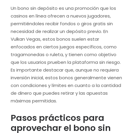
Un bono sin depósito es una promoción que los
casinos en línea ofrecen a nuevos jugadores,
permitiéndoles recibir fondos o giros gratis sin
necesidad de realizar un depósito previo. En
Vulkan Vegas, estos bonos suelen estar
enfocados en ciertos juegos específicos, como
tragamonedas o ruleta, y tienen como objetivo
que los usuarios prueben la plataforma sin riesgo.
Es importante destacar que, aunque no requiera
inversión inicial, estos bonos generalmente vienen
con condiciones y límites en cuanto a la cantidad
de dinero que puedes retirar y las apuestas
máximas permitidas.
Pasos prácticos para
aprovechar el bono sin