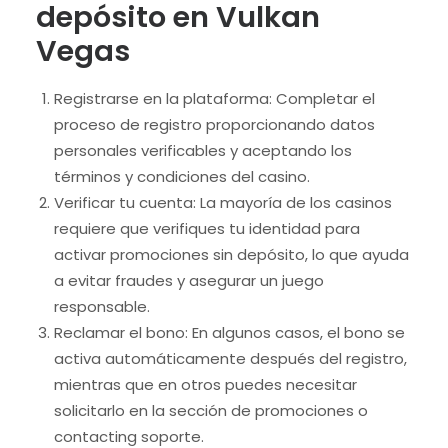
depósito en Vulkan
Vegas
Registrarse en la plataforma: Completar el
proceso de registro proporcionando datos
personales verificables y aceptando los
términos y condiciones del casino.
Verificar tu cuenta: La mayoría de los casinos
requiere que verifiques tu identidad para
activar promociones sin depósito, lo que ayuda
a evitar fraudes y asegurar un juego
responsable.
Reclamar el bono: En algunos casos, el bono se
activa automáticamente después del registro,
mientras que en otros puedes necesitar
solicitarlo en la sección de promociones o
contacting soporte.